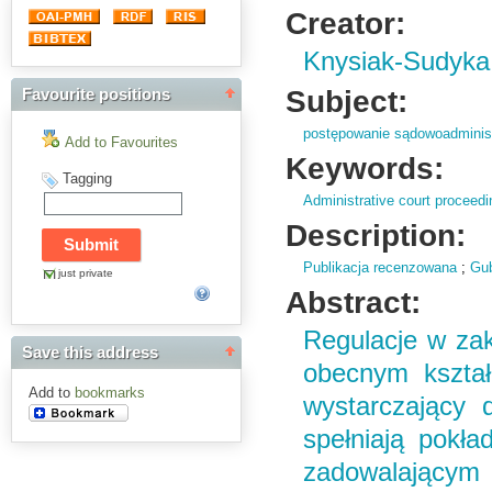
Creator:
Knysiak-Sudyka
Subject:
Favourite positions
postępowanie sądowoadminis
Add to Favourites
Keywords:
Tagging
Administrative court proceed
Description:
Publikacja recenzowana
;
Gub
just private
Abstract:
Regulacje w za
Save this address
obecnym kształ
Add to
bookmarks
wystarczający 
spełniają pokła
zadowalającym