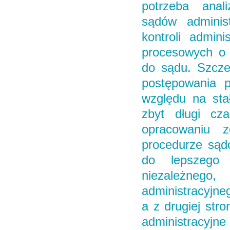
potrzeba anali
sądów administ
kontroli admini
procesowych o r
do sądu. Szczeg
postępowania 
względu na sta
zbyt długi cz
opracowaniu z
procedurze sądo
do lepszego 
niezależneg
administracyjne
a z drugiej str
administracyj