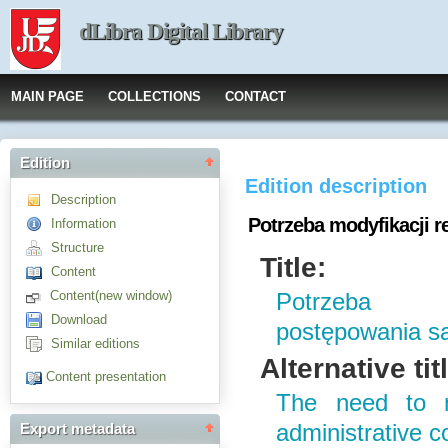
dLibra Digital Library
MAIN PAGE
COLLECTIONS
CONTACT
Edition
Edition description
Description
Potrzeba modyfikacji 
Information
Structure
Title:
Content
Content(new window)
Potrzeba mo
Download
postępowania s
Similar editions
Alternative tit
Content presentation
The need to m
administrative c
Export metadata