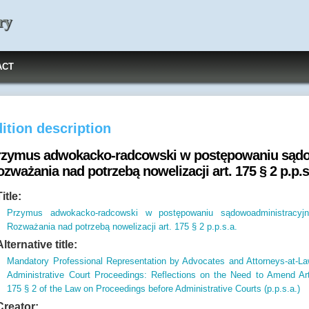
ry
ACT
ition description
rzymus adwokacko-radcowski w postępowaniu sąd
zważania nad potrzebą nowelizacji art. 175 § 2 p.p.s
Title:
Przymus adwokacko-radcowski w postępowaniu sądowoadministracyj
Rozważania nad potrzebą nowelizacji art. 175 § 2 p.p.s.a.
Alternative title:
Mandatory Professional Representation by Advocates and Attorneys-at-La
Administrative Court Proceedings: Reflections on the Need to Amend Art
175 § 2 of the Law on Proceedings before Administrative Courts (p.p.s.a.)
Creator: