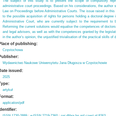
The subject of this study is to present the scope of compulsory repres
administrative court proceedings. Based on his considerations, the author 
Law on Proceedings before Administrative Courts. The issue raised in this
to the possible acquisition of rights for persons holding a doctoral degree
Administrative Court, who are currently subject to the requirement to be
Reforming the current solutions would equalise the competences of doctors 
and legal advisers, as well as with the competences granted by the legislator
in the author’s opinion, the unjustified trivialisation of the practical skills of 
Place of publishing:
Częstochowa
Publisher:
Wydawnictwo Naukowe Uniwersytetu Jana Długosza w Częstochowie
Date issued:
2025
Type:
artykuł
Format:
application/pdf
Identifier:
ISSN 1730-2889
;
e-ISSN 2719-7360
;
oai:dlibra.bg.ajd.czest.pl:8263