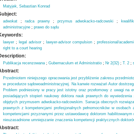
Matyjek, Sebastian Konrad
Subject:
adwokat
;
radca prawny
;
przymus adwokacko-radcowski
;
kwalif
administracyjne
;
prawo do sądu
Keywords:
lawyer
;
legal advisor
;
lawyer-advisor compulsion
;
professional/academic
right to a court hearing
Description:
Publikacja recenzowana
;
Gubernaculum et Administratio
;
Nr 2(
32)
;
T.
2
;
Abstract:
Przedmiotem niniejszego opracowania jest przybliżenie zakresu przedmi
w procedurze sądowoadministracyjnej. Na kanwie rozważań Autor dostrzega 
Problem podniesiony w pracy jest istotny oraz przełomowy z uwagi na 
posiadających stopień naukowy doktora nauk prawnych do wywiedzenia
objętych przymusem adwokacko-radcowskim. Sanacja obecnych rozwiąza
prawnych z kompetencjami profesjonalnych pełnomocników w osobach 
kompetencjami przyznanymi przez ustawodawcę doktorom habilitowanym n
nieuzasadnione umniejszanie znaczenia kompetencji praktycznych doktor
Abstract: