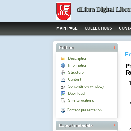
dLibra Digital Libra
MAIN PAGE
COLLECTIONS
CONT
Edition
Ed
Description
P
Information
Ro
Structure
Content
Content(new window)
Download
Similar editions
Content presentation
Export metadata