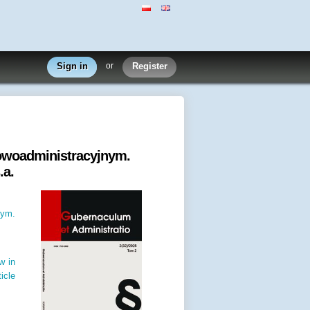
Sign in
or
Register
owoadministracyjnym.
.a.
nym.
w in
icle