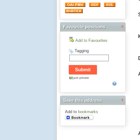
Favourite positions
Add to Favourites
Tagging
just private
Save this address
Add to
bookmarks