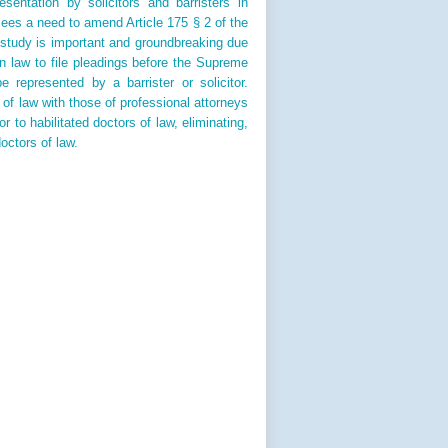
entation by solicitors and barristers in
sees a need to amend Article 175 § 2 of the
 study is important and groundbreaking due
 in law to file pleadings before the Supreme
 represented by a barrister or solicitor.
of law with those of professional attorneys
 to habilitated doctors of law, eliminating,
doctors of law.