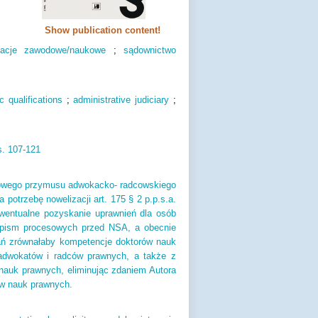
Show publication content!
ikacje zawodowe/naukowe
;
sądownictwo
 qualifications
;
administrative judiciary
;
s.
107-121
otowego przymusu adwokacko- radcowskiego
potrzebę nowelizacji art. 175 § 2 p.p.s.a.
ewentualne pozyskanie uprawnień dla osób
 pism procesowych przed NSA, a obecnie
ń zrównałaby kompetencje doktorów nauk
adwokatów i radców prawnych, a także z
auk prawnych, eliminując zdaniem Autora
ów nauk prawnych.