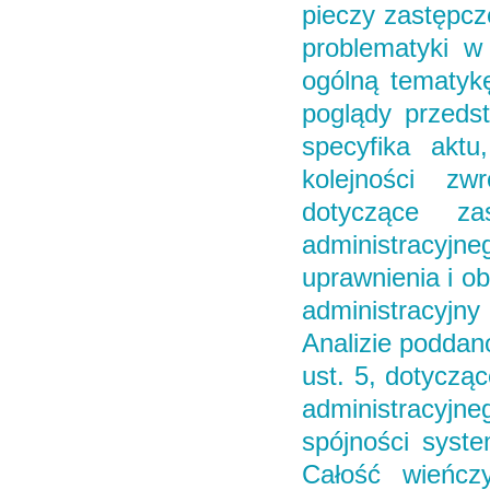
pieczy zastępcz
problematyki w 
ogólną tematykę
poglądy przedst
specyfika aktu
kolejności z
dotyczące za
administracyj
uprawnienia i o
administracyjny
Analizie poddan
ust. 5, dotycząc
administracyjn
spójności syste
Całość wieńcz