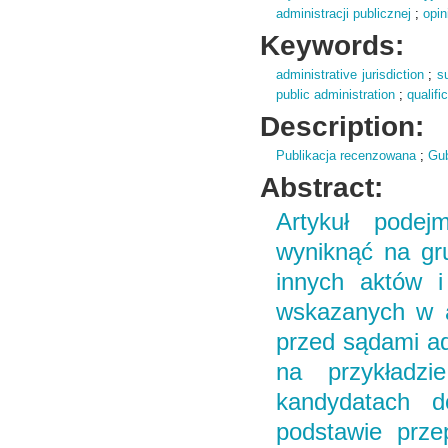
administracji publicznej
;
opin
Keywords:
administrative jurisdiction
;
s
public administration
;
qualifi
Description:
Publikacja recenzowana
;
Gub
Abstract:
Artykuł podej
wyniknąć na gru
innych aktów i 
wskazanych w a
przed sądami ad
na przykładzi
kandydatach d
podstawie prze