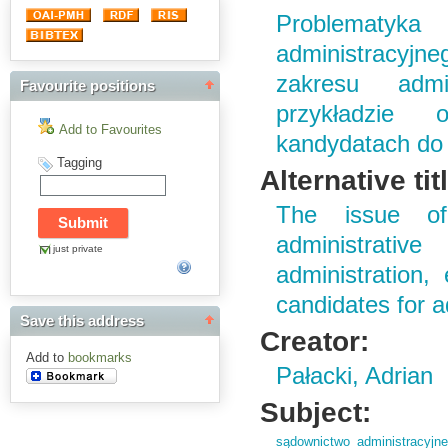
Problematyka 
administracyj
zakresu admin
Favourite positions
przykładzie o
Add to Favourites
kandydatach do 
Tagging
Alternative tit
The issue of 
administrativ
just private
administration,
candidates for a
Save this address
Creator:
Add to
bookmarks
Pałacki, Adrian
Subject:
sądownictwo administracyjne