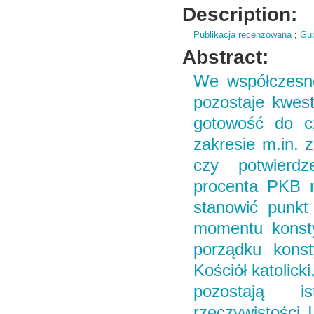
Description:
Publikacja recenzowana
;
Gub
Abstract:
We współczesnej
pozostaje kwes
gotowość do cz
zakresie m.in. 
czy potwierdz
procenta PKB n
stanowić punkt
momentu konsty
porządku konst
Kościół katolick
pozostają is
rzeczywistości I