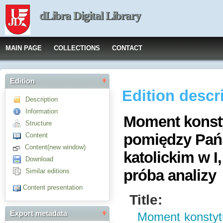
dLibra Digital Library
MAIN PAGE
COLLECTIONS
CONTACT
Edition
Edition descr
Description
Information
Moment konst
Structure
pomiędzy Pań
Content
Content(new window)
katolickim w I,
Download
próba analizy
Similar editions
Content presentation
Title:
Export metadata
Moment konstyt