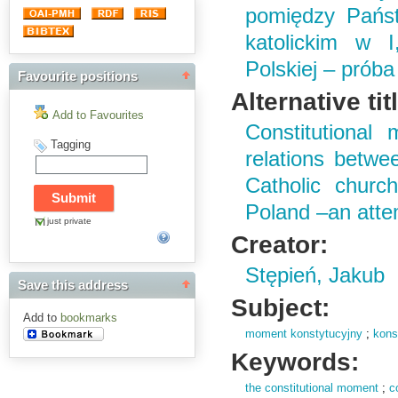
pomiędzy Pańs
katolickim w I
Polskiej – próba
Favourite positions
Alternative tit
Add to Favourites
Constitutiona
Tagging
relations betwe
Catholic churc
Poland –an atte
just private
Creator:
Stępień, Jakub
Save this address
Subject:
Add to
bookmarks
moment konstytucyjny
;
kons
Keywords:
the constitutional moment
;
c