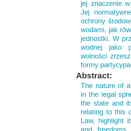
jej znaczenie w 
Jej normatywn
ochrony środow
wodami, jak równ
jednostki. W pr
wodnej jako po
wolności zrzesz
formy partycypac
Abstract:
The nature of a 
in the legal sph
the state and i
relating to this
Law, highlight i
and freedoms. 