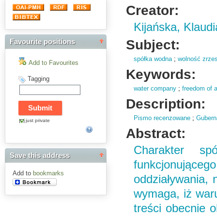
Creator:
Kijańska, Klaudi
Subject:
Favourite positions
spółka wodna
;
wolność zrzes
Add to Favourites
Keywords:
Tagging
water company
;
freedom of 
Description:
Pismo recenzowane
;
Gubern
just private
Abstract:
Charakter sp
Save this address
funkcjonująceg
Add to
bookmarks
oddziaływania, 
wymaga, iż waru
treści obecnie 