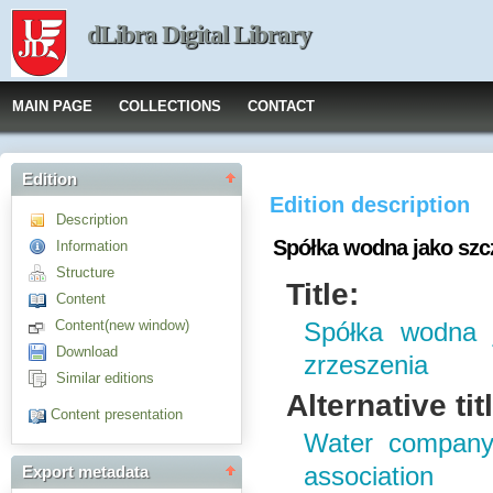
dLibra Digital Library
MAIN PAGE
COLLECTIONS
CONTACT
Edition
Edition description
Description
Spółka wodna jako szcz
Information
Structure
Title:
Content
Content(new window)
Spółka wodna j
Download
zrzeszenia
Similar editions
Alternative tit
Content presentation
Water company 
association
Export metadata