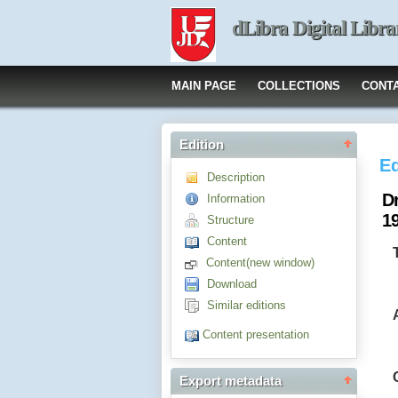
dLibra Digital Libra
MAIN PAGE
COLLECTIONS
CONT
Edition
Ed
Description
D
Information
1
Structure
Content
Content(new window)
Download
Similar editions
Content presentation
Export metadata