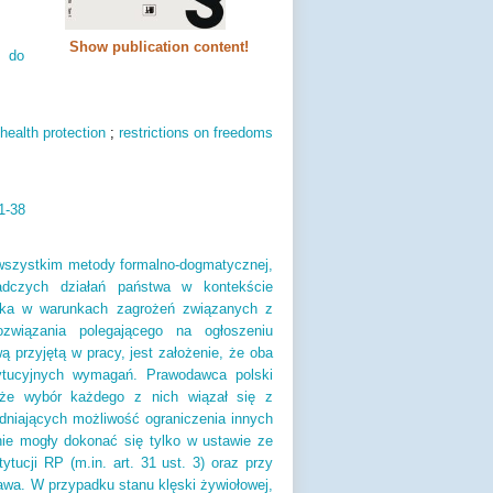
Show publication content!
o do
 health protection
;
restrictions on freedoms
1-38
e wszystkim metody formalno-dogmatycznej,
adczych działań państwa w kontekście
ieka w warunkach zagrożeń związanych z
związania polegającego na ogłoszeniu
 przyjętą w pracy, jest założenie, że oba
tytucyjnych wymagań. Prawodawca polski
 że wybór każdego z nich wiązał się z
dniających możliwość ograniczenia innych
nie mogły dokonać się tylko w ustawie ze
ucji RP (m.in. art. 31 ust. 3) oraz przy
rawa. W przypadku stanu klęski żywiołowej,