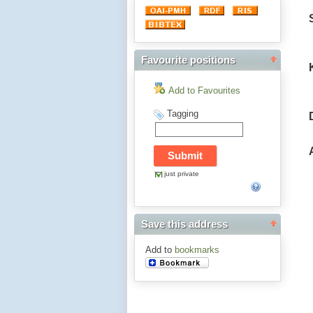
Favourite positions
Add to Favourites
Tagging
just private
Save this address
Add to
bookmarks