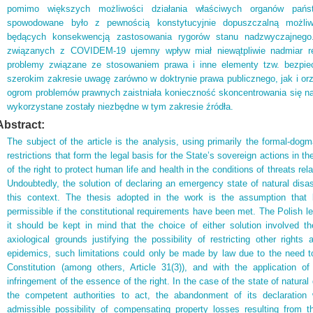
pomimo większych możliwości działania właściwych organów pańs
spowodowane było z pewnością konstytucyjnie dopuszczalną możliw
będących konsekwencją zastosowania rygorów stanu nadzwyczajnego.
związanych z COVIDEM-19 ujemny wpływ miał niewątpliwie nadmiar reg
problemy związane ze stosowaniem prawa i inne elementy tzw. bezpi
szerokim zakresie uwagę zarówno w doktrynie prawa publicznego, jak i o
ogrom problemów prawnych zaistniała konieczność skoncentrowania się na
wykorzystane zostały niezbędne w tym zakresie źródła.
Abstract:
The subject of the article is the analysis, using primarily the formal-dogm
restrictions that form the legal basis for the State’s sovereign actions in 
of the right to protect human life and health in the conditions of threats 
Undoubtedly, the solution of declaring an emergency state of natural disas
this context. The thesis adopted in the work is the assumption that 
permissible if the constitutional requirements have been met. The Polish le
it should be kept in mind that the choice of either solution involved t
axiological grounds justifying the possibility of restricting other righ
epidemics, such limitations could only be made by law due to the need to
Constitution (among others, Article 31(3)), and with the application of 
infringement of the essence of the right. In the case of the state of natural d
the competent authorities to act, the abandonment of its declaration w
admissible possibility of compensating property losses resulting from 