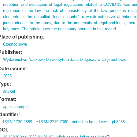
reception and evaluation of legal regulations related to COVID-19 was un
regulation of the law, the lack of consistency of the law, problems relat
elements of the so-called “legal security” to which extensive attention i
jurisprudence. In the study, due to the immensity of legal problems, the
key ones. The article uses the necessary sources in this regard.
Place of publishing:
Częstochowa
Publisher:
Wydawnictwo Naukowe Uniwersytetu Jana Długosza w Częstochowie
Date issued:
2025
Type:
artykuł
Format:
application/pdf
Identifier:
ISSN 1730-2889
;
e-ISSN 2719-7360
;
oai:dlibra.bg.ajd.czest.pl:8288
DOI: