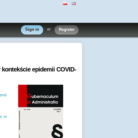
Sign in
or
Register
w kontekście epidemii COVID-
emii
s in