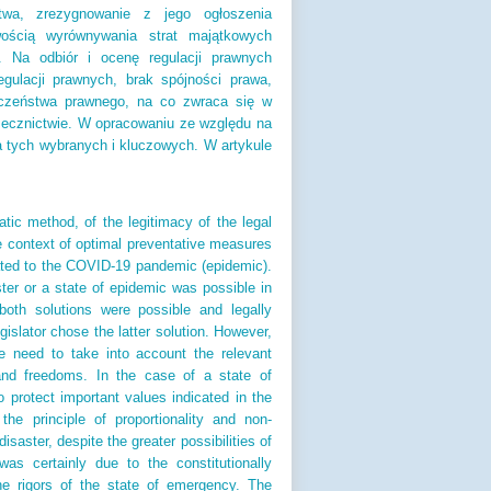
twa, zrezygnowanie z jego ogłoszenia
ością wyrównywania strat majątkowych
 Na odbiór i ocenę regulacji prawnych
ulacji prawnych, brak spójności prawa,
eczeństwa prawnego, na co zwraca się w
rzecznictwie. W opracowaniu ze względu na
 tych wybranych i kluczowych. W artykule
atic method, of the legitimacy of the legal
the context of optimal preventative measures
related to the COVID-19 pandemic (epidemic).
ter or a state of epidemic was possible in
both solutions were possible and legally
gislator chose the latter solution. However,
he need to take into account the relevant
ts and freedoms. In the case of a state of
 protect important values indicated in the
the principle of proportionality and non-
isaster, despite the greater possibilities of
as certainly due to the constitutionally
the rigors of the state of emergency. The