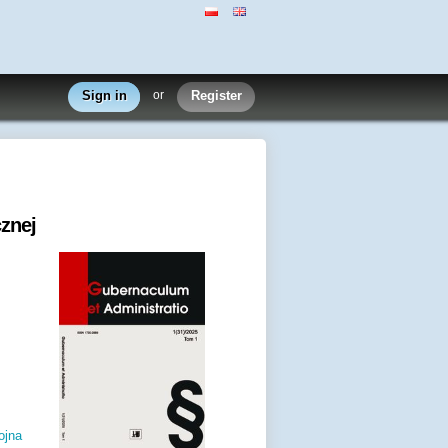
Sign in
or
Register
cznej
ojna