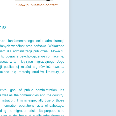
Show publication content!
9-52
ako fundamentalnego celu administracji
że danych wspólnot oraz państwa. Wskazane
em dla administracji publicznej. Mowa tu
tj. operacje psychologiczno-informacyjne,
yzysów, w tym kryzysu migracyjnego. Jego
ji publicznej mieści się również kwestia
użono się metodą studiów literatury, a
ntal goal of public administration. Its
s well as the communities and the country.
nistration. This is especially true of those
 information operations, acts of sabotage,
ing the migration crisis. Its purpose is to
 also at the heart of public administration