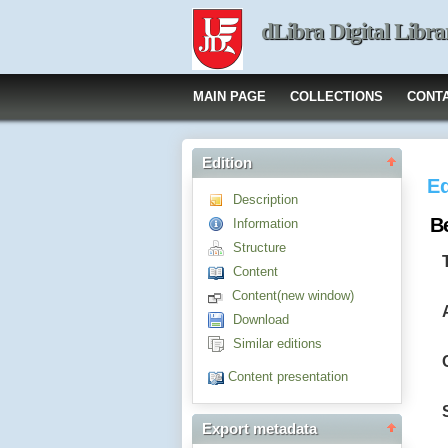
dLibra Digital Libra
MAIN PAGE
COLLECTIONS
CONT
Edition
Ed
Description
Be
Information
Structure
Content
Content(new window)
Download
Similar editions
Content presentation
Export metadata