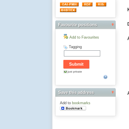
Favourite positions
Add to Favourites
Tagging
just private
Save this address
Add to
bookmarks