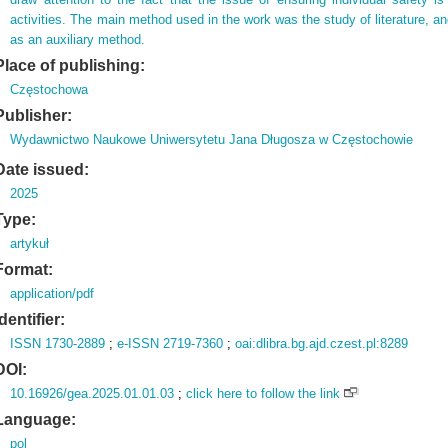
activities. The main method used in the work was the study of literature, 
as an auxiliary method.
Place of publishing:
Częstochowa
Publisher:
Wydawnictwo Naukowe Uniwersytetu Jana Długosza w Częstochowie
Date issued:
2025
Type:
artykuł
Format:
application/pdf
Identifier:
ISSN 1730-2889
;
e-ISSN 2719-7360
;
oai:dlibra.bg.ajd.czest.pl:8289
DOI:
10.16926/gea.2025.01.01.03
;
click here to follow the link
Language:
pol