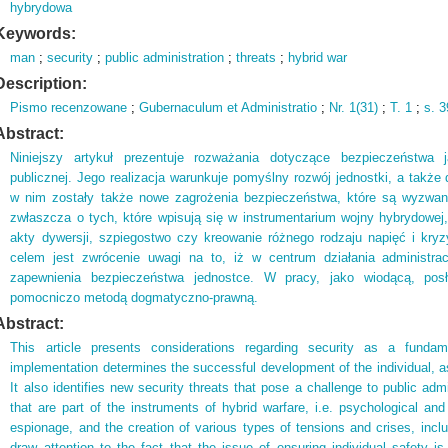
hybrydowa
Keywords:
man
;
security
;
public administration
;
threats
;
hybrid war
Description:
Pismo recenzowane
;
Gubernaculum et Administratio
;
Nr.
1(
31)
;
T.
1
;
s.
3
Abstract:
Niniejszy artykuł prezentuje rozważania dotyczące bezpieczeństwa j
publicznej. Jego realizacja warunkuje pomyślny rozwój jednostki, a tak
w nim zostały także nowe zagrożenia bezpieczeństwa, które są wyzwani
zwłaszcza o tych, które wpisują się w instrumentarium wojny hybrydowej, 
akty dywersji, szpiegostwo czy kreowanie różnego rodzaju napięć i kr
celem jest zwrócenie uwagi na to, iż w centrum działania administrac
zapewnienia bezpieczeństwa jednostce. W pracy, jako wiodącą, posł
pomocniczo metodą dogmatyczno-prawną.
Abstract:
This article presents considerations regarding security as a fundame
implementation determines the successful development of the individual, a
It also identifies new security threats that pose a challenge to public admi
that are part of the instruments of hybrid warfare, i.e. psychological and
espionage, and the creation of various types of tensions and crises, includ
draw attention to the fact that the issue of ensuring individual safety is