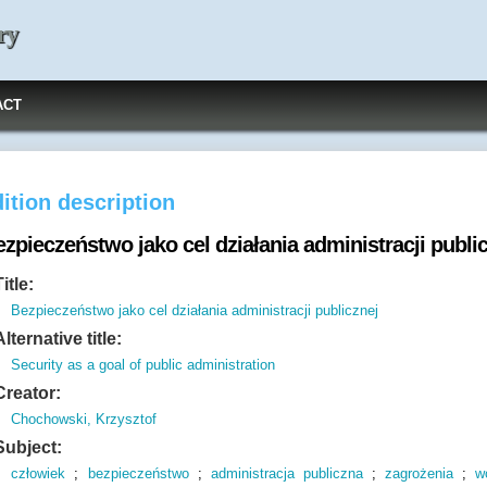
ry
ACT
ition description
zpieczeństwo jako cel działania administracji publi
Title:
Bezpieczeństwo jako cel działania administracji publicznej
Alternative title:
Security as a goal of public administration
Creator:
Chochowski, Krzysztof
Subject:
człowiek
;
bezpieczeństwo
;
administracja publiczna
;
zagrożenia
;
w