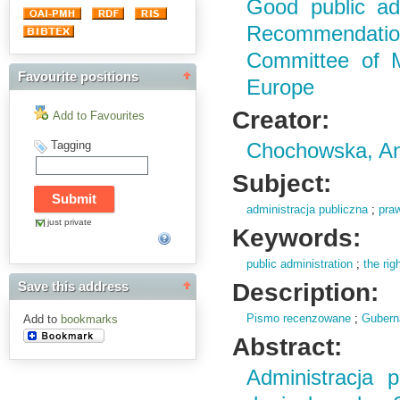
Good public adm
Recommendatio
Committee of M
Favourite positions
Europe
Creator:
Add to Favourites
Tagging
Chochowska, A
Subject:
administracja publiczna
;
praw
just private
Keywords:
public administration
;
the rig
Description:
Save this address
Pismo recenzowane
;
Gubern
Add to
bookmarks
Abstract:
Administracja 