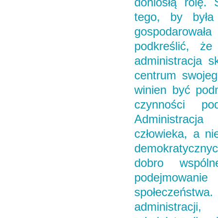
doniosłą rolę.
tego, by była
gospodarował
podkreślić, że
administracja s
centrum swojego
winien być podm
czynności pod
Administracja
człowieka, a ni
demokratycznyc
dobro wspóln
podejmowanie
społeczeństw
administracji