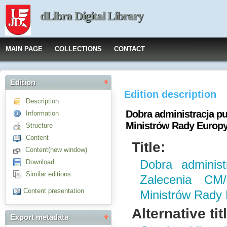
dLibra Digital Library
MAIN PAGE
COLLECTIONS
CONTACT
Edition
Edition description
Description
Dobra administracja pu
Information
Ministrów Rady Europ
Structure
Content
Title:
Content(new window)
Download
Dobra administ
Similar editions
Zalecenia CM
Content presentation
Ministrów Rady
Alternative tit
Export metadata