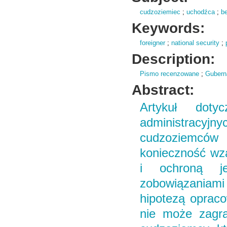
cudzoziemiec
;
uchodźca
;
b
Keywords:
foreigner
;
national security
;
Description:
Pismo recenzowane
;
Gubern
Abstract:
Artykuł doty
administracyjn
cudzoziemców 
konieczność wz
i ochroną je
zobowiązaniam
hipotezą opraco
nie może zagra