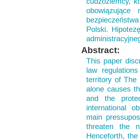
cudzoziemcy, k
obowiązujące 
bezpieczeństwa
Polski. Hipotezę
administracyjne
Abstract:
This paper disc
law regulations
territory of The
alone causes th
and the protec
international o
main pressuposi
threaten the n
Henceforth, the 