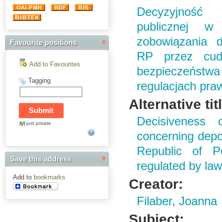
Decyzyjność 
publicznej w
zobowiązania d
Favourite positions
RP przez cudz
Add to Favourites
bezpieczeństwa
Tagging
regulacjach pra
Alternative tit
Decisiveness 
just private
concerning depor
Republic of Po
Save this address
regulated by la
Add to
bookmarks
Creator:
Filaber, Joanna
Subject: