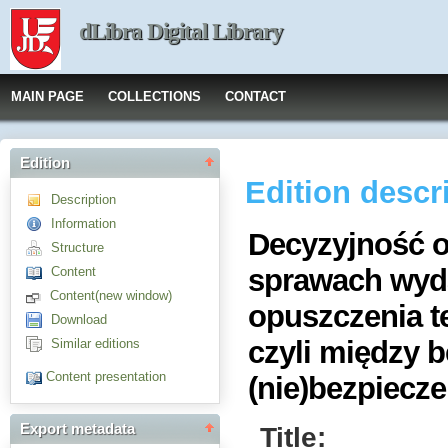
dLibra Digital Library
MAIN PAGE
COLLECTIONS
CONTACT
Edition
Edition descr
Description
Information
Decyzyjność o
Structure
sprawach wyda
Content
Content(new window)
opuszczenia t
Download
czyli między 
Similar editions
Content presentation
(nie)bezpiecz
Title:
Export metadata