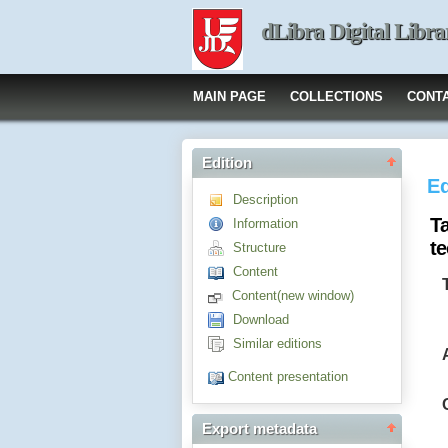
dLibra Digital Libra
MAIN PAGE
COLLECTIONS
CONT
Edition
Ed
Description
T
Information
te
Structure
Content
Content(new window)
Download
Similar editions
Content presentation
Export metadata