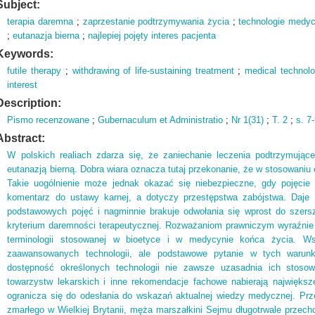
Subject:
terapia daremna
;
zaprzestanie podtrzymywania życia
;
technologie medy
;
eutanazja bierna
;
najlepiej pojęty interes pacjenta
Keywords:
futile therapy
;
withdrawing of life-sustaining treatment
;
medical technolo
interest
Description:
Pismo recenzowane
;
Gubernaculum et Administratio
;
Nr 1(
31)
;
T.
2
;
s.
7-
Abstract:
W polskich realiach zdarza się, że zaniechanie leczenia podtrzymując
eutanazją bierną. Dobra wiara oznacza tutaj przekonanie, że w stosowaniu e
Takie uogólnienie może jednak okazać się niebezpieczne, gdy pojęcie „e
komentarz do ustawy karnej, a dotyczy przestępstwa zabójstwa. Daje 
podstawowych pojęć i nagminnie brakuje odwołania się wprost do szer
kryterium daremności terapeutycznej. Rozważaniom prawniczym wyraźnie b
terminologii stosowanej w bioetyce i w medycynie końca życia. W
zaawansowanych technologii, ale podstawowe pytanie w tych warunk
dostępność określonych technologii nie zawsze uzasadnia ich stoso
towarzystw lekarskich i inne rekomendacje fachowe nabierają najwięks
ogranicza się do odesłania do wskazań aktualnej wiedzy medycznej. Prz
zmarłego w Wielkiej Brytanii, męża marszałkini Sejmu długotrwale przech