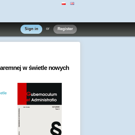
Sign in
or
Register
 daremnej w świetle nowych
etle