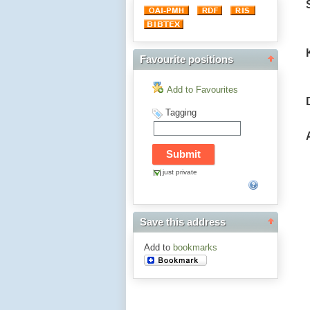
Favourite positions
Add to Favourites
Tagging
just private
Save this address
Add to
bookmarks