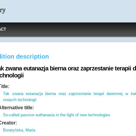
ry
ACT
ition description
ak zwana eutanazja bierna oraz zaprzestanie terapii
chnologii
Title:
Tak zwana eutanazja bierna oraz zaprzestanie terapii daremnej w świ
nowych technologii
Alternative title:
So-called passive euthanasia in the light of new technologies
Creator:
Boratyńska, Maria