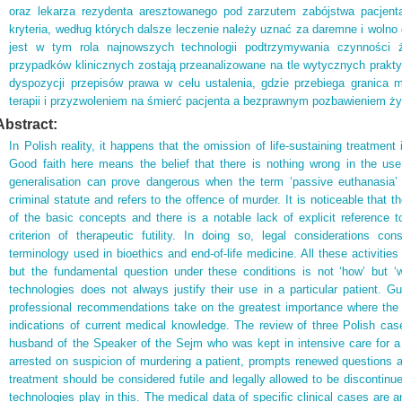
oraz lekarza rezydenta aresztowanego pod zarzutem zabójstwa pacjent
kryteria, według których dalsze leczenie należy uznać za daremne i wolno
jest w tym rola najnowszych technologii podtrzymywania czynności
przypadków klinicznych zostają przeanalizowane na tle wytycznych praktyk
dyspozycji przepisów prawa w celu ustalenia, gdzie przebiega granic
terapii i przyzwoleniem na śmierć pacjenta a bezprawnym pozbawieniem ży
Abstract:
In Polish reality, it happens that the omission of life-sustaining treatment
Good faith here means the belief that there is nothing wrong in the us
generalisation can prove dangerous when the term ‘passive euthanasia
criminal statute and refers to the offence of murder. It is noticeable that 
of the basic concepts and there is a notable lack of explicit reference 
criterion of therapeutic futility. In doing so, legal considerations co
terminology used in bioethics and end-of-life medicine. All these activitie
but the fundamental question under these conditions is not ‘how’ but ‘wh
technologies does not always justify their use in a particular patient. G
professional recommendations take on the greatest importance where the law
indications of current medical knowledge. The review of three Polish ca
husband of the Speaker of the Sejm who was kept in intensive care for a 
arrested on suspicion of murdering a patient, prompts renewed questions ab
treatment should be considered futile and legally allowed to be discontinu
technologies play in this. The medical data of specific clinical cases are