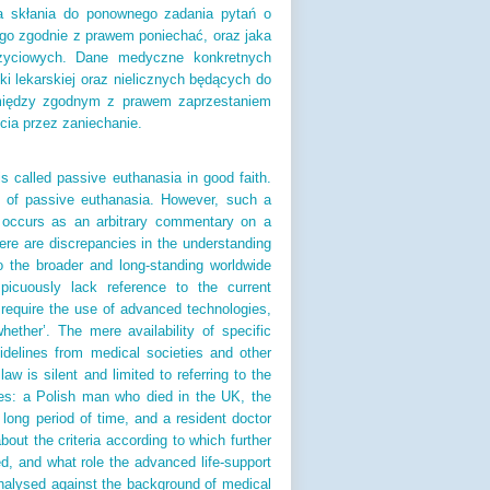
a skłania do ponownego zadania pytań o
 go zgodnie z prawem poniechać, oraz jaka
 życiowych. Dane medyczne konkretnych
i lekarskiej oraz nielicznych będących do
a między zgodnym z prawem zaprzestaniem
cia przez zaniechanie.
 is called passive euthanasia in good faith.
e of passive euthanasia. However, such a
’ occurs as an arbitrary commentary on a
there are discrepancies in the understanding
to the broader and long-standing worldwide
nspicuously lack reference to the current
s require the use of advanced technologies,
ether’. The mere availability of specific
uidelines from medical societies and other
 is silent and limited to referring to the
ses: a Polish man who died in the UK, the
long period of time, and a resident doctor
out the criteria according to which further
ed, and what role the advanced life-support
 analysed against the background of medical