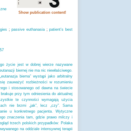
czne
Show publication content!
gies
;
passive euthanasia
;
patient’s best
57
ego życie jest w dobrej wierze nazywane
utanazji biernej nie ma nic niewłaściwego.
utanazja bierna” wystąpi jako arbitralny
się zauważyć rozbieżności w rozumieniu
szego i stosowanego od dawna na świecie
rakuje przy tym odniesienia do aktualnej
szystkie te czynności wymagają użycia
ach nie brzmi „jak”, lecz „czy”. Sama
wanie u konkretnego pacjenta. Wytyczne
zego znaczenia tam, gdzie prawo milczy i
egląd trzech polskich przypadków: Polaka
owywanego na oddziale intensywnej terapii