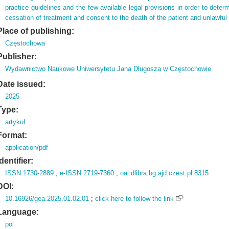
practice guidelines and the few available legal provisions in order to dete
cessation of treatment and consent to the death of the patient and unlawful 
Place of publishing:
Częstochowa
Publisher:
Wydawnictwo Naukowe Uniwersytetu Jana Długosza w Częstochowie
Date issued:
2025
Type:
artykuł
Format:
application/pdf
Identifier:
ISSN 1730-2889
;
e-ISSN 2719-7360
;
oai:dlibra.bg.ajd.czest.pl:8315
DOI:
10.16926/gea.2025.01.02.01
;
click here to follow the link
Language:
pol