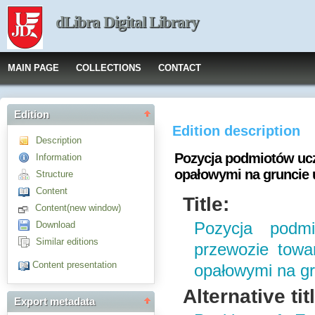
dLibra Digital Library
MAIN PAGE
COLLECTIONS
CONTACT
Edition
Edition description
Description
Pozycja podmiotów ucz
Information
opałowymi na gruncie
Structure
Content
Title:
Content(new window)
Download
Pozycja podmi
Similar editions
przewozie towa
Content presentation
opałowymi na g
Alternative tit
Export metadata