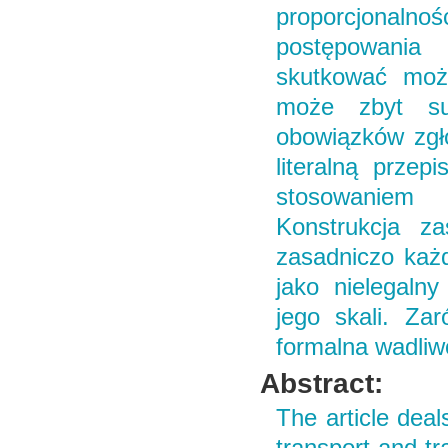
proporcjonalnoś
postępowania 
skutkować może
może zbyt su
obowiązków zgł
literalną prze
stosowaniem i
Konstrukcja z
zasadniczo każd
jako nielegalny
jego skali. Za
formalna wadliw
Abstract:
The article deals