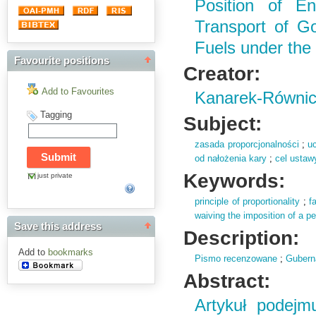
Position of Ent
Transport of G
Fuels under th
Favourite positions
Creator:
Add to Favourites
Kanarek-Równic
Tagging
Subject:
zasada proporcjonalności
;
u
od nałożenia kary
;
cel usta
Keywords:
just private
principle of proportionality
;
f
waiving the imposition of a pe
Save this address
Description:
Add to
bookmarks
Pismo recenzowane
;
Gubern
Abstract:
Artykuł podejm