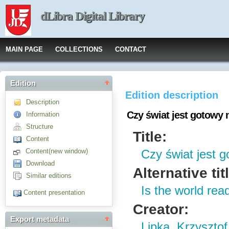
dLibra Digital Library
MAIN PAGE
COLLECTIONS
CONTACT
Edition
Edition description
Description
Czy świat jest gotowy 
Information
Structure
Title:
Content
Content(new window)
Czy świat jest 
Download
Alternative tit
Similar editions
Is the world rea
Content presentation
Creator:
Export metadata
Lipka, Krzysztof