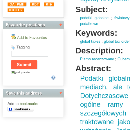
Subject:
podatki globalne
;
światow
podatkowe
Favourite positions
Keywords:
Add to Favourites
global taxes
;
global tax order
Tagging
Description:
Pismo recenzowane
;
Gubern
Abstract:
just private
Podatki global
mediach, ale t
Save this address
Dotychczasowe 
ogólne ramy k
Add to
bookmarks
szczegółowych p
traktowane jak