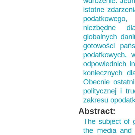
wdrożenie. Jedna
istotne zdarzen
podatkowego,
niezbędne dla
globalnych dan
gotowości pańs
podatkowych, w
odpowiednich in
koniecznych dla
Obecnie ostatn
politycznej i 
zakresu opodat
Abstract:
The subject of g
the media and 