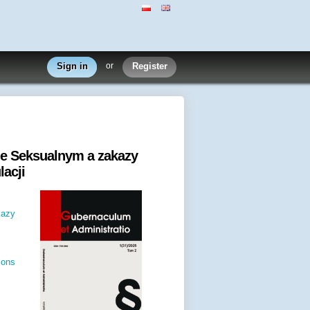
Sign in
or
Register
le Seksualnym a zakazy
acji
kazy
ions