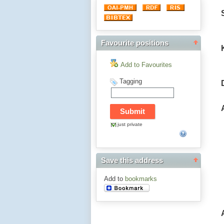
Favourite positions
Add to Favourites
Tagging
just private
Save this address
Add to
bookmarks