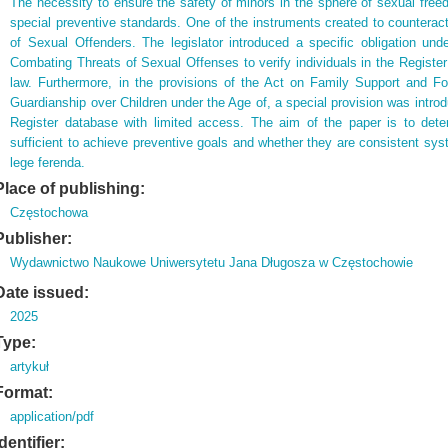
The necessity to ensure the safety of minors in the sphere of sexual fre
special preventive standards. One of the instruments created to counteract
of Sexual Offenders. The legislator introduced a specific obligation und
Combating Threats of Sexual Offenses to verify individuals in the Register
law. Furthermore, in the provisions of the Act on Family Support and F
Guardianship over Children under the Age of, a special provision was introd
Register database with limited access. The aim of the paper is to dete
sufficient to achieve preventive goals and whether they are consistent sys
lege ferenda.
Place of publishing:
Częstochowa
Publisher:
Wydawnictwo Naukowe Uniwersytetu Jana Długosza w Częstochowie
Date issued:
2025
Type:
artykuł
Format:
application/pdf
Identifier: