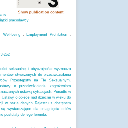
Show publication content!
anie
iązki pracodawcy
s Well-being
;
Employment Prohibition
;
3-252
ości seksualnej i obyczajności wyznacza
mentów stworzonych do przeciwdziałania
awców Przestępstw na Tle Seksualnym.
tawy o przeciwdziałaniu zagrożeniom
yznaczonych ustawą sytuacjach. Ponadto w
az Ustawy o opiece nad dziećmi w wieku do
cji w bazie danych Rejestru z dostępem
 są wystarczające dla osiągnięcia celów
 postulaty de lege ferenda.