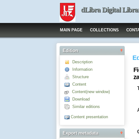
dLibra Digital Libra
MAIN PAGE
COLLECTIONS
CONT
Edition
Ed
Description
F
Information
z
Structure
Content
Content(new window)
Download
Similar editions
Content presentation
Export metadata