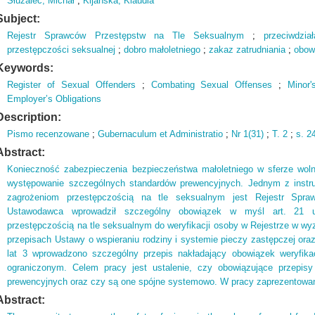
Służalec, Michał
;
Kijańska, Klaudia
Subject:
Rejestr Sprawców Przestępstw na Tle Seksualnym
;
przeciwdział
przestępczości seksualnej
;
dobro małoletniego
;
zakaz zatrudniania
;
obow
Keywords:
Register of Sexual Offenders
;
Combating Sexual Offenses
;
Minor'
Employer’s Obligations
Description:
Pismo recenzowane
;
Gubernaculum et Administratio
;
Nr 1(
31)
;
T.
2
;
s.
24
Abstract:
Konieczność zabezpieczenia bezpieczeństwa małoletniego w sferze woln
występowanie szczególnych standardów prewencyjnych. Jednym z instru
zagrożeniom przestępczością na tle seksualnym jest Rejestr Spr
Ustawodawca wprowadził szczególny obowiązek w myśl art. 21 us
przestępczością na tle seksualnym do weryfikacji osoby w Rejestrze w w
przepisach Ustawy o wspieraniu rodziny i systemie pieczy zastępczej or
lat 3 wprowadzono szczególny przepis nakładający obowiązek weryfika
ograniczonym. Celem pracy jest ustalenie, czy obowiązujące przepisy
prewencyjnych oraz czy są one spójne systemowo. W pracy zaprezentowano
Abstract: