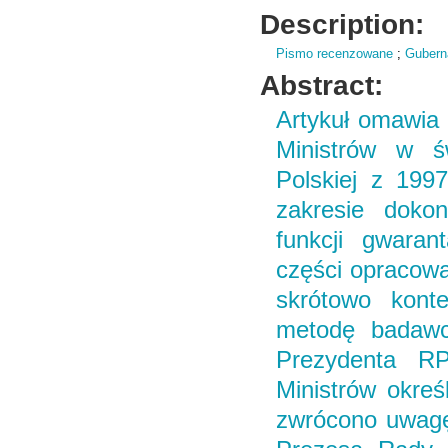
Description:
Pismo recenzowane
;
Gubern
Abstract:
Artykuł omawia 
Ministrów w św
Polskiej z 199
zakresie dokon
funkcji gwaran
części opracowa
skrótowo konte
metodę badawc
Prezydenta R
Ministrów okreś
zwrócono uwagę