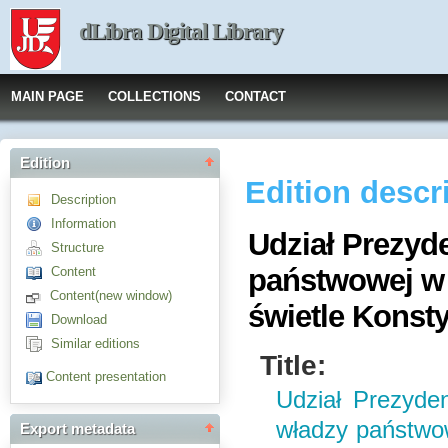
dLibra Digital Library
MAIN PAGE
COLLECTIONS
CONTACT
Edition
Edition descr
Description
Information
Udział Prezyd
Structure
państwowej w 
Content
Content(new window)
świetle Konsty
Download
Similar editions
Title:
Content presentation
Udział Prezyden
władzy państwo
Export metadata