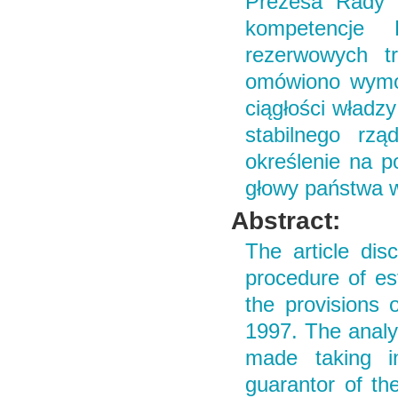
Prezesa Rady M
kompetencje 
rezerwowych t
omówiono wymog
ciągłości władz
stabilnego rz
określenie na p
głowy państwa w
Abstract:
The article dis
procedure of est
the provisions 
1997. The analy
made taking in
guarantor of the