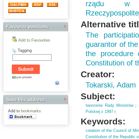
rządu w św
Rzeczypospolitej
Alternative tit
Favourite positions
The participat
Add to Favourites
guarantor of the
Tagging
the procedure 
Constitution of 
Creator:
just private
Tokarski, Adam
Subject:
Save this address
tworzenie Rady Ministrów
;
Add to
bookmarks
Polskiej z 1997 r.
Keywords:
creation of the Council of Min
Constitution of the Republic 