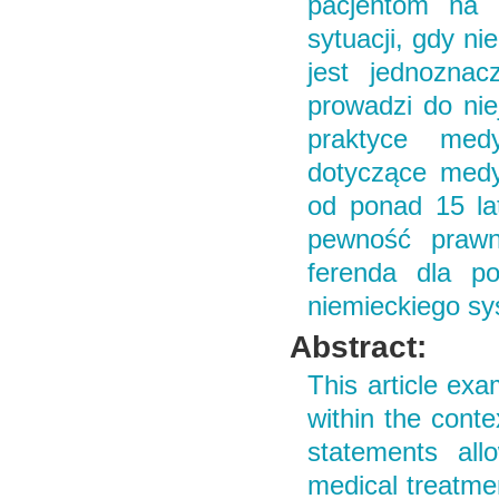
pacjentom na o
sytuacji, gdy ni
jest jednoznac
prowadzi do nie
praktyce med
dotyczące medy
od ponad 15 la
pewność prawn
ferenda dla po
niemieckiego s
Abstract:
This article exa
within the cont
statements all
medical treatmen