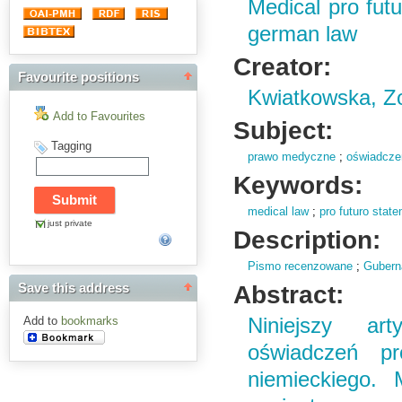
Medical pro futu
german law
Creator:
Favourite positions
Kwiatkowska, Zo
Add to Favourites
Subject:
Tagging
prawo medyczne
;
oświadczen
Keywords:
medical law
;
pro futuro stat
just private
Description:
Pismo recenzowane
;
Gubern
Abstract:
Save this address
Niniejszy ar
Add to
bookmarks
oświadczeń pr
niemieckiego. 