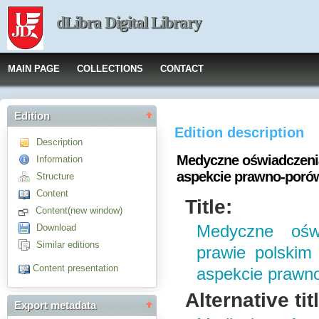
dLibra Digital Library
MAIN PAGE
COLLECTIONS
CONTACT
Edition
Edition description
Description
Medyczne oświadczenia
Information
aspekcie prawno-por
Structure
Content
Title:
Content(new window)
Download
Medyczne ośw
Similar editions
prawie polskim
Content presentation
aspekcie praw
Alternative tit
Export metadata