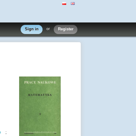
Sign in
or
Register
e
;