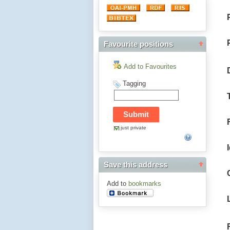
Favourite positions
Add to Favourites
Tagging
just private
Save this address
Add to
bookmarks