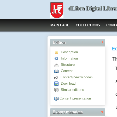
dLibra Digital Libra
MAIN PAGE
COLLECTIONS
CONT
Edition
Ed
Description
Th
Information
Structure
Content
Content(new window)
Download
Similar editions
Content presentation
Export metadata