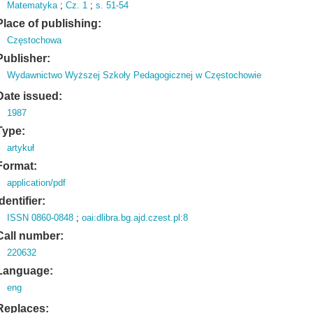
Matematyka
;
Cz.
1
;
s.
51-54
Place of publishing:
Częstochowa
Publisher:
Wydawnictwo Wyższej Szkoły Pedagogicznej w Częstochowie
Date issued:
1987
Type:
artykuł
Format:
application/pdf
Identifier:
ISSN 0860-0848
;
oai:dlibra.bg.ajd.czest.pl:8
Call number:
220632
Language:
eng
Replaces: