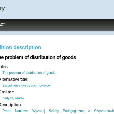
ry
ACT
ition description
e problem of distribution of goods
Title:
The problem of distribution of goods
Alternative title:
Zagadnienie dystrybucji towarów
Creator:
Ładyga, Marek
Description:
Prace Naukowe Wyższej Szkoły Pedagogicznej w Częstochowi