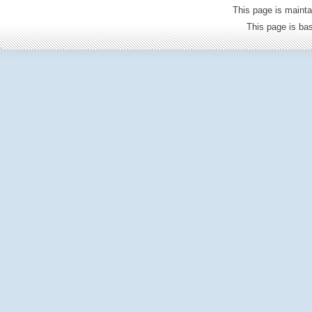
This page is mainta
This page is b