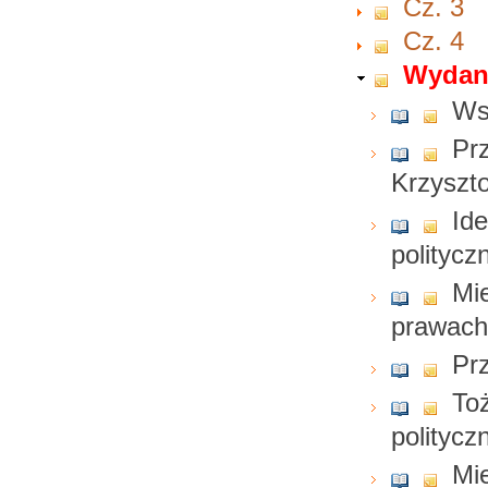
Cz. 3
Cz. 4
Wydani
Ws
Pr
Krzyszt
Id
politycz
Mie
prawach
Prz
To
politycz
Mie