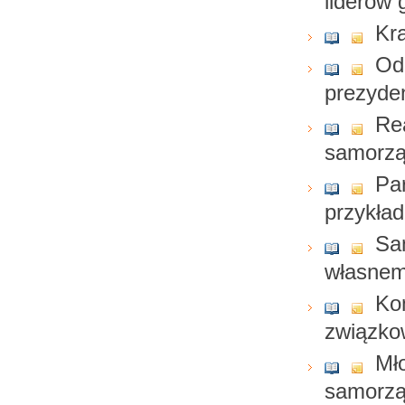
liderów 
Kra
Od
prezyde
Rea
samorzą
Pa
przykład
Sam
własnem
Ko
związkow
Mło
samorz