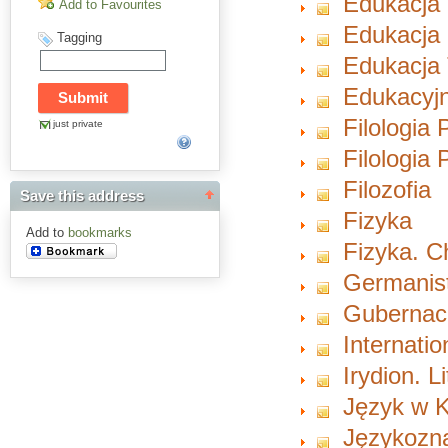
Edukacja
Add to Favourites
Edukacja 
Tagging
Edukacja 
Edukacyjn
Filologia 
just private
Filologia
Filozofia
Save this address
Fizyka
Add to
bookmarks
Fizyka. 
Germanist
Gubernacu
Internati
Irydion. L
Język w K
Językozn