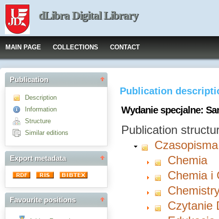
dLibra Digital Library
MAIN PAGE
COLLECTIONS
CONTACT
Publication
Publication descript
Description
Wydanie specjalne: Sam
Information
Structure
Publication structu
Similar editions
Czasopisma
Chemia
Export metadata
Chemia i
Chemistry
Favourite positions
Czytanie 