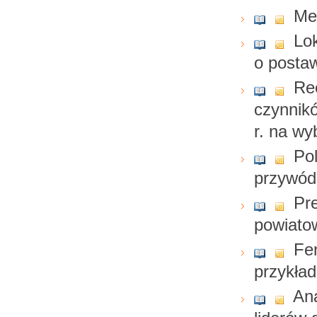
Me
Lok
o postaw
Re
czynnik
r. na wy
Po
przywód
Pr
powiatow
Fe
przykład
An