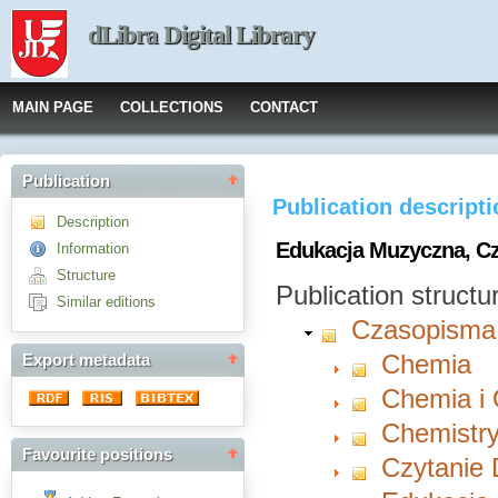
dLibra Digital Library
MAIN PAGE
COLLECTIONS
CONTACT
Publication
Publication descript
Description
Edukacja Muzyczna, Cz
Information
Structure
Publication structu
Similar editions
Czasopisma
Chemia
Export metadata
Chemia i
Chemistry
Favourite positions
Czytanie 