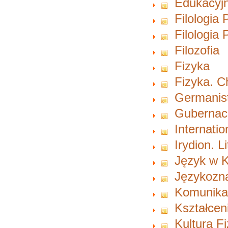
Edukacyjn
Filologia 
Filologia
Filozofia
Fizyka
Fizyka. 
Germanist
Gubernacu
Internati
Irydion. L
Język w K
Językozn
Komunikac
Kształcen
Kultura F