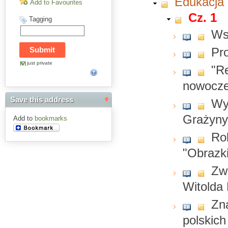
Edukacja
Add to Favourites
Cz. 1
Tagging
Ws
Pr
just private
"R
nowocz
Save this address
Wy
Grażyny
Add to
bookmarks
Rol
"Obrazk
Zw
Witolda
Zn
polskich