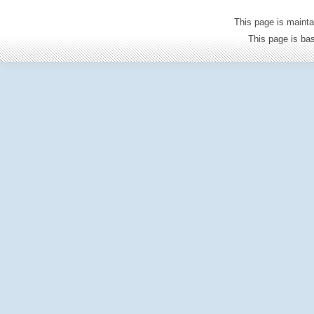
This page is mainta
This page is b