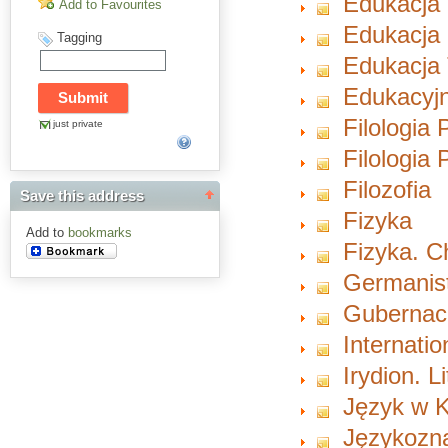
Edukacja
Add to Favourites
Edukacja 
Tagging
Edukacja 
Edukacyjn
Filologia 
just private
Filologia
Filozofia
Save this address
Fizyka
Add to
bookmarks
Fizyka. 
Germanist
Gubernacu
Internati
Irydion. L
Język w K
Językozn