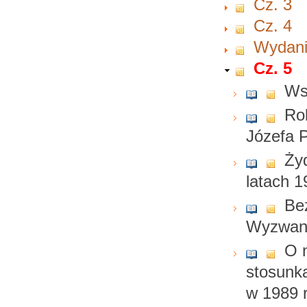
Cz. 3
Cz. 4
Wydanie
Cz. 5
Ws
Ro
Józefa P
Ży
latach 
Be
Wyzwani
O 
stosunk
w 1989 r