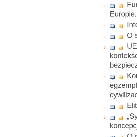
Fu
Europie
In
O 
UE
kontekś
bezpiec
Kon
egzempli
cywilizac
Eli
„S
koncepc
O 