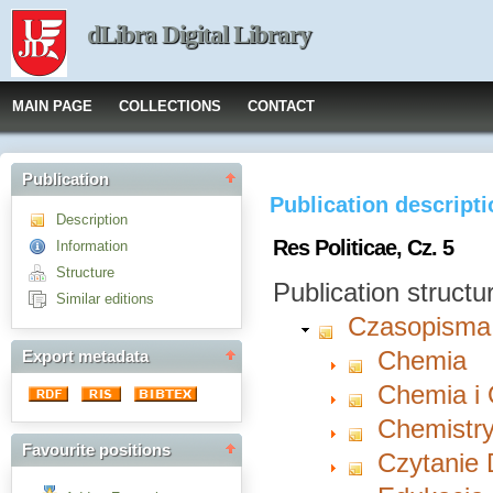
dLibra Digital Library
MAIN PAGE
COLLECTIONS
CONTACT
Publication
Publication descript
Description
Res Politicae, Cz. 5
Information
Structure
Publication structu
Similar editions
Czasopisma
Chemia
Export metadata
Chemia i
Chemistry
Favourite positions
Czytanie 