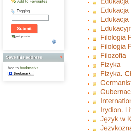
Edukacja
Add to Favourites
Edukacja 
Tagging
Edukacja 
Edukacyjn
Filologia 
just private
Filologia
Filozofia
Save this address
Fizyka
Add to
bookmarks
Fizyka. 
Germanist
Gubernacu
Internati
Irydion. L
Język w K
Językozn