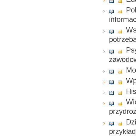
Po
informa
Ws
potrzeb
Ps
zawodo
Mo
Wp
His
Wie
przydro
Dz
przykład