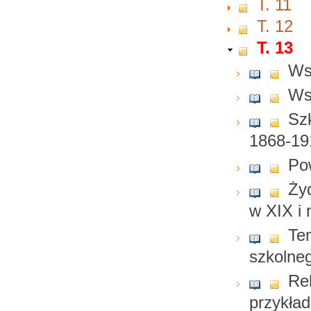
T. 11
T. 12
T. 13
Ws
Ws
Sz
1868-19
Po
Ży
w XIX i 
Te
szkolne
Rel
przykła