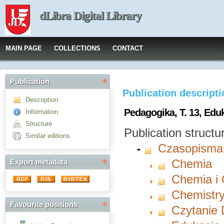
dLibra Digital Library
MAIN PAGE
COLLECTIONS
CONTACT
Publication
Publication descript
Description
Pedagogika, T. 13, Ed
Information
Structure
Publication structu
Similar editions
Czasopisma
Chemia
Export metadata
Chemia i
Chemistry
Favourite positions
Czytanie 