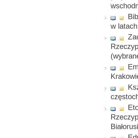
wschodni
Bib
w latac
Zad
Rzeczyp
(wybran
Em
Krakowi
Ksz
częstoc
Eto
Rzeczypo
Białorusi
Ed