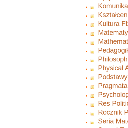
Komunikac
Kształcen
Kultura F
Matematy
Mathemat
Pedagogi
Philosoph
Physical A
Podstawy
Pragmata
Psycholog
Res Polit
Rocznik P
Seria Ma