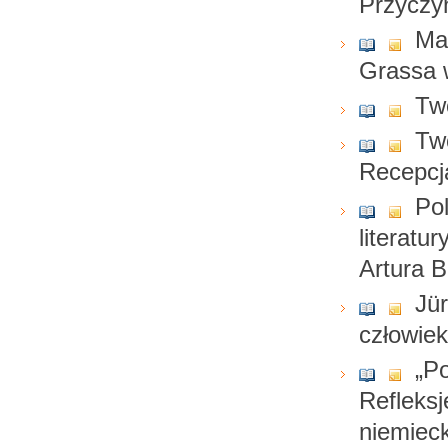
Przyczyn
Mar
Grassa 
Twó
Tw
Recepcja
Pol
literatu
Artura 
Jü
człowie
„Po
Refleksj
niemieck