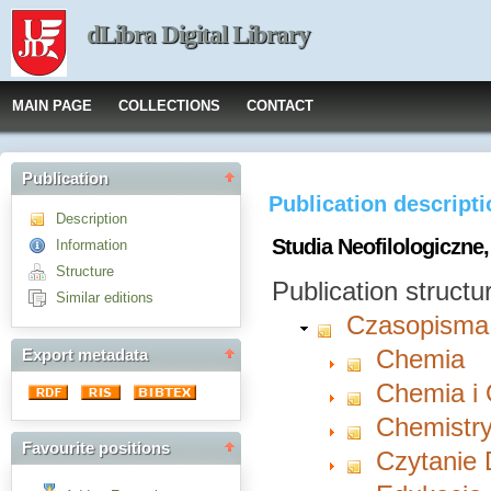
dLibra Digital Library
MAIN PAGE
COLLECTIONS
CONTACT
Publication
Publication descript
Description
Studia Neofilologiczne, 
Information
Structure
Publication structu
Similar editions
Czasopisma
Chemia
Export metadata
Chemia i
Chemistry
Favourite positions
Czytanie 