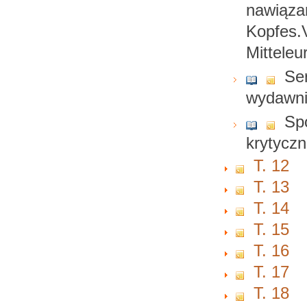
nawiąza
Kopfes.V
Mitteleu
Ser
wydawn
Spo
krytyczn
T. 12
T. 13
T. 14
T. 15
T. 16
T. 17
T. 18