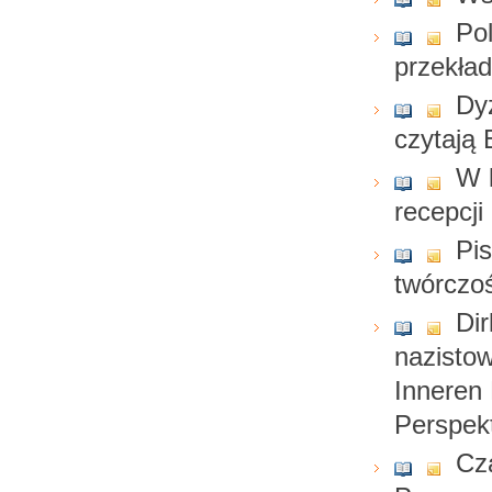
Po
przekład
Dyż
czytają 
W k
recepcji
Pis
twórczo
Di
nazisto
Inneren 
Perspek
Cz