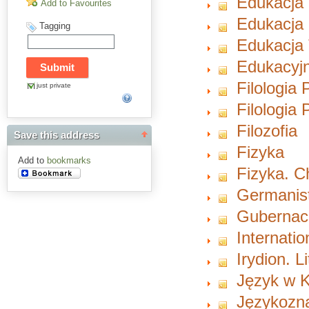
Edukacja
Add to Favourites
Edukacja 
Tagging
Edukacja 
Edukacyjn
Filologia 
just private
Filologia
Filozofia
Save this address
Fizyka
Add to
bookmarks
Fizyka. 
Germanist
Gubernacu
Internati
Irydion. L
Język w K
Językozn