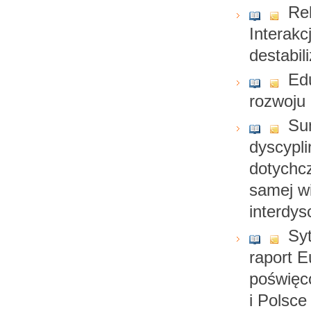
Re
Interakc
destabil
Ed
rozwoju
Su
dyscypli
dotychcz
samej w
interdy
Syt
raport E
poświęc
i Polsce