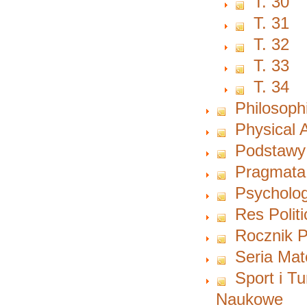
T. 30
T. 31
T. 32
T. 33
T. 34
Philosoph
Physical A
Podstawy
Pragmata
Psycholog
Res Polit
Rocznik P
Seria Ma
Sport i T
Naukowe