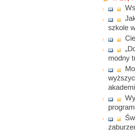
Ws
Jak
szkole 
Cie
„D
modny t
Mot
wyższyc
akademi
Wy
program
Św
zaburze