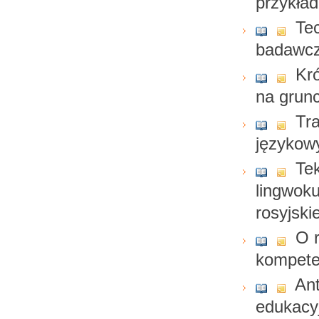
przykład
Te
badawc
Kró
na grun
Tra
językow
Te
lingwoku
rosyjski
O r
kompeten
Ant
edukacy