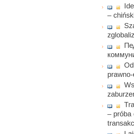
Id
– chińs
Sz
zglobal
Пе
коммун
Od
prawno-
Ws
zaburze
Tr
– próba 
transakc
Lai