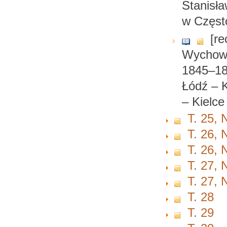
Stanisł
w Częst
[re
Wychowa
1845–185
Łódź – K
– Kielc
T. 25, 
T. 26, 
T. 26, 
T. 27, 
T. 27, 
T. 28
T. 29