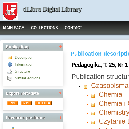
dLibra Digital Library
MAIN PAGE
COLLECTIONS
CONTACT
Publication
Publication descript
Description
Pedagogika, T. 25, Nr 1
Information
Structure
Publication structu
Similar editions
Czasopisma
Chemia
Export metadata
Chemia i
Chemistry
Favourite positions
Czytanie 