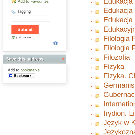
Edukacja
Add to Favourites
Edukacja 
Tagging
Edukacja 
Edukacyjn
Filologia 
just private
Filologia
Filozofia
Save this address
Fizyka
Add to
bookmarks
Fizyka. 
Germanist
Gubernacu
Internati
Irydion. L
Język w K
Językozn