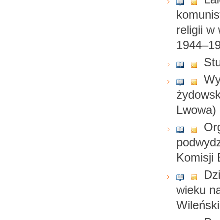
komunist
religii 
1944–1
St
Wy
żydowsk
Lwowa)
Org
podwydz
Komisji
Dz
wieku n
Wileńsk