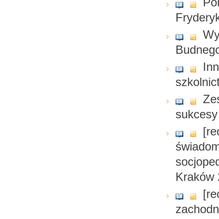
Po
Fryderyk
Wy
Budnego 
In
szkolni
Ze
sukcesy
[r
świadom
socjope
Kraków 
[re
zachodn