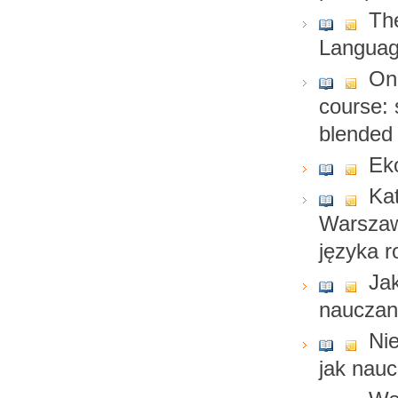
Th
Langua
On
course: 
blended
Ek
Kat
Warszaw
języka r
Jak
nauczani
Nie
jak nau