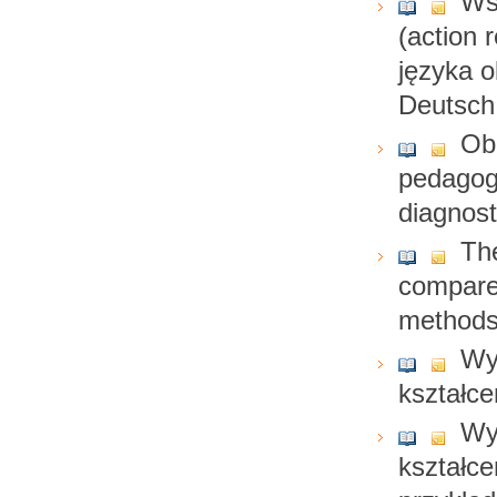
Ws
(action 
języka o
Deutsch
Ob
pedagogó
diagnos
Th
compared
method
Wy
kształce
Wy
kształce