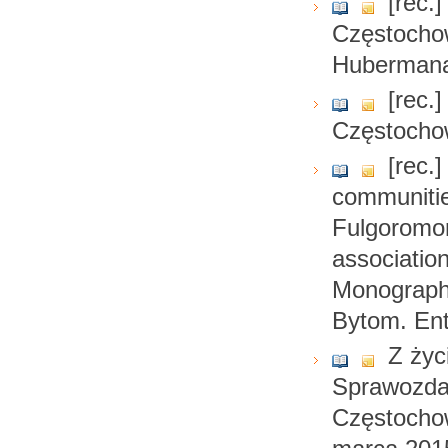
[rec.
Częstochow
Hubermana
[rec.
Częstocho
[rec.
communitie
Fulgoromor
associatio
Monograph,
Bytom. En
Z ży
Sprawozdan
Częstocho