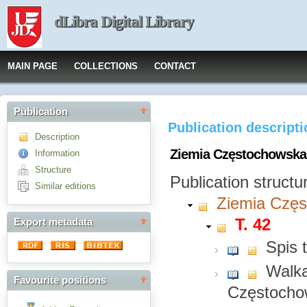
dLibra Digital Library
MAIN PAGE
COLLECTIONS
CONTACT
Publication
Publication descript
Description
Ziemia Częstochowska,
Information
Structure
Publication structu
Similar editions
Ziemia Czę
T. 42
Export metadata
Spis 
Walka
Favourite positions
Częstochow