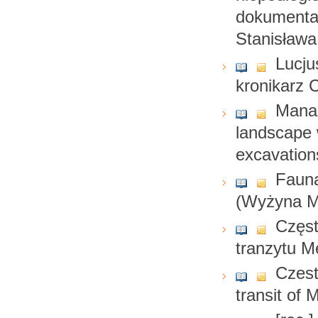
dokumentac
Stanisława
Lucju
kronikarz 
Manag
landscape 
excavation
Fauna
(Wyżyna M
Częst
tranzytu M
Czest
transit of 