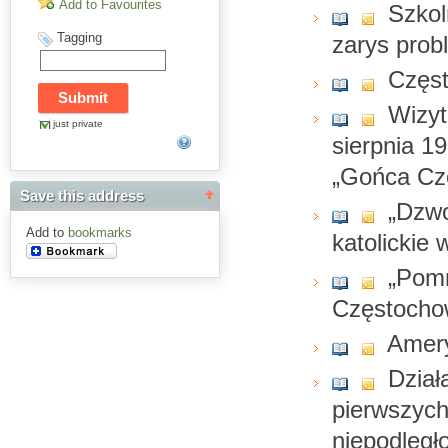
Add to Favourites
Szkol
Tagging
zarys pro
Częst
Wizyt
just private
sierpnia 1
„Gońca Cz
Save this address
„Dzwo
Add to
bookmarks
katolickie
„Pomn
Częstocho
Amer
Dział
pierwszych
niepodległ