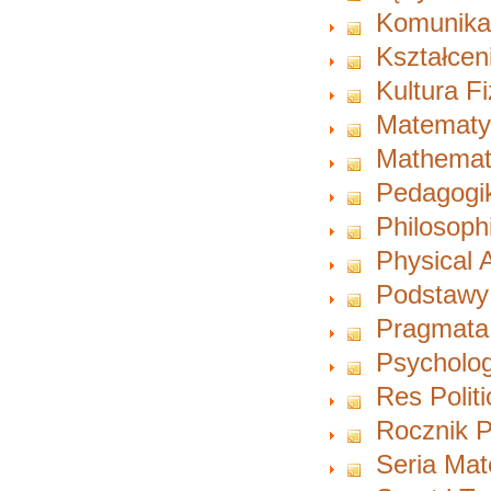
Komunikac
Kształcen
Kultura F
Matematy
Mathemat
Pedagogi
Philosoph
Physical A
Podstawy
Pragmata
Psycholog
Res Polit
Rocznik P
Seria Ma