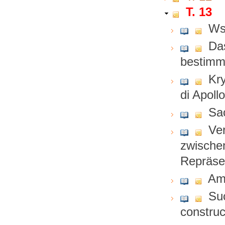
T. 13
Ws
Das
bestimm
Kry
di Apol
Sa
Ve
zwische
Repräse
Ame
Suc
construc