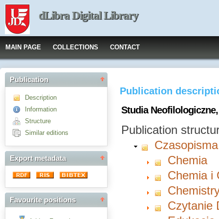
dLibra Digital Library
MAIN PAGE
COLLECTIONS
CONTACT
Publication
Publication descript
Description
Studia Neofilologiczne,
Information
Structure
Publication structu
Similar editions
Czasopisma
Chemia
Export metadata
Chemia i
Chemistry
Favourite positions
Czytanie 