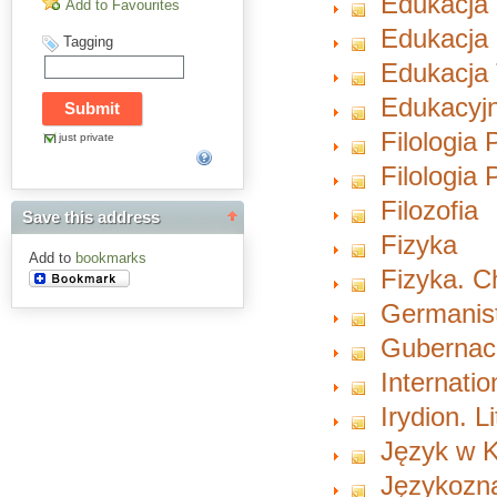
Edukacja
Add to Favourites
Edukacja 
Tagging
Edukacja 
Edukacyjn
Filologia 
just private
Filologia
Filozofia
Save this address
Fizyka
Add to
bookmarks
Fizyka. 
Germanist
Gubernacu
Internati
Irydion. L
Język w K
Językozn