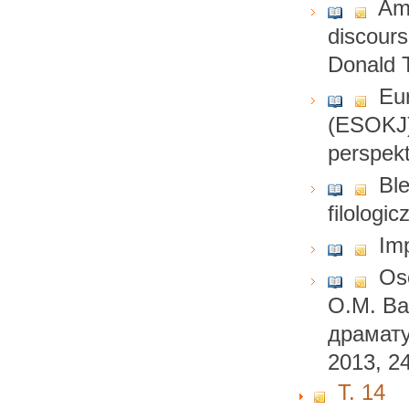
Ame
discours
Donald T
Eu
(ESOKJ) 
perspek
Ble
filologi
Imp
Osc
О.М. Ва
драмату
2013, 24
T. 14