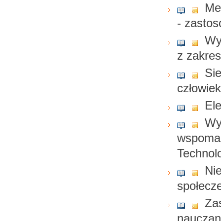
Me
- zasto
Wy
z zakres
Si
człowie
Ele
Wy
wspomag
Technol
Nie
społecz
Za
nauczan