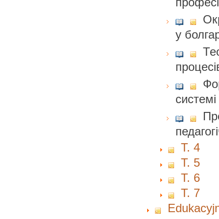
професі
Ок
у болга
Те
процесі
Фо
системі
Пр
педагог
T. 4
T. 5
T. 6
T. 7
Edukacyjn