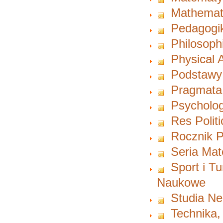
Mathemat
Pedagogi
Philosoph
Physical A
Podstawy
Pragmata
Psycholog
Res Polit
Rocznik P
Seria Ma
Sport i T
Naukowe
Studia Ne
Technika,