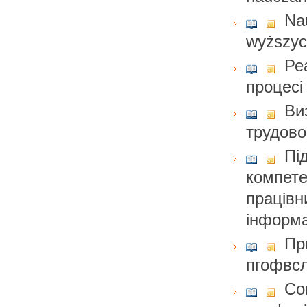
Na
wyższy
Ре
процесі
Ви
трудово
Пі
компете
працівн
інформа
Пр
пгофвсл
Со