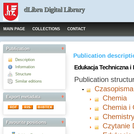
dLibra Digital Library
MAIN PAGE
COLLECTIONS
CONTACT
Publication
Publication descript
Description
Edukacja Techniczna i 
Information
Structure
Publication structu
Similar editions
Czasopisma
Chemia
Export metadata
Chemia i
Chemistry
Favourite positions
Czytanie 