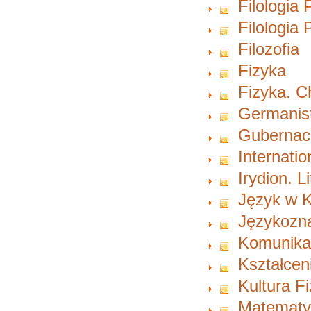
Filologia 
Filologia
Filozofia
Fizyka
Fizyka. 
Germanist
Gubernacu
Internati
Irydion. L
Język w K
Językozn
Komunikac
Kształcen
Kultura F
Matematy