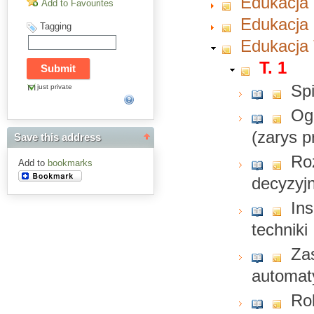
Edukacja
Add to Favourites
Edukacja 
Tagging
Edukacja 
T. 1
Spi
just private
Og
(zarys 
Save this address
Ro
Add to
bookmarks
decyzyjn
In
techniki
Za
automat
Ro