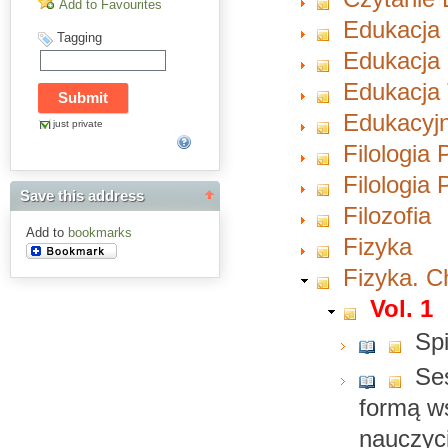
Add to Favourites
Edukacja
Tagging
Edukacja 
Edukacja 
Edukacyjn
just private
Filologia 
Filologia
Save this address
Filozofia
Add to
bookmarks
Fizyka
Fizyka. 
Vol. 1
Spi
Se
formą w
nauczyc