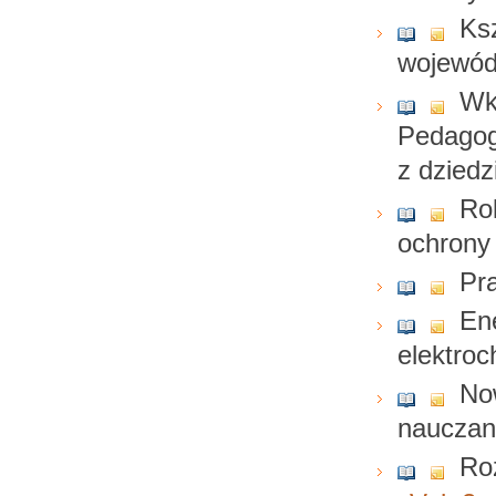
Ksz
wojewód
Wk
Pedagog
z dziedz
Ro
ochrony
Pr
En
elektroc
No
nauczan
Ro