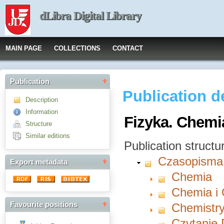
dLibra Digital Library
MAIN PAGE
COLLECTIONS
CONTACT
Publication
Publication d
Description
Information
Fizyka. Chemia
Structure
Similar editions
Publication structu
Czasopisma
Export metadata
Chemia
Chemia i
Favourite positions
Chemistry
Czytanie 