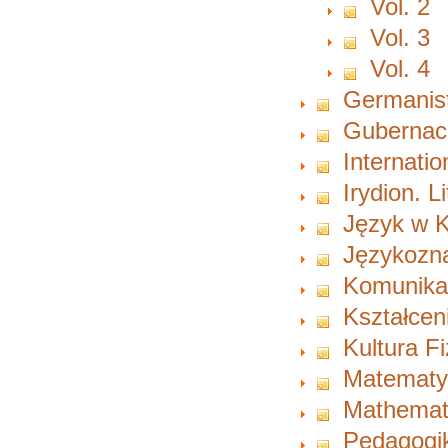
Vol. 2
Vol. 3
Vol. 4
Germanist
Gubernacu
Internati
Irydion. L
Język w K
Językozn
Komunikac
Kształcen
Kultura F
Matematy
Mathemat
Pedagogi