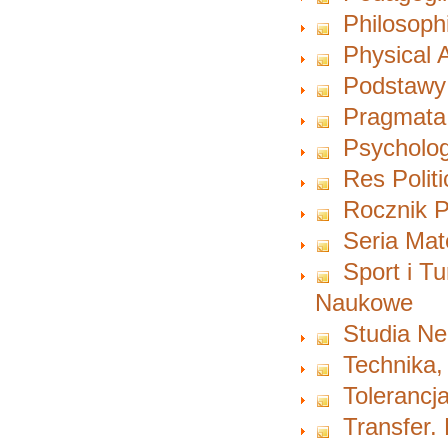
Philosoph
Physical A
Podstawy
Pragmata
Psycholog
Res Polit
Rocznik P
Seria Ma
Sport i T
Naukowe
Studia Ne
Technika,
Tolerancja
Transfer.