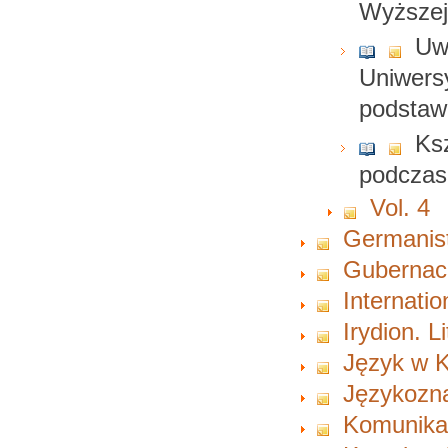
Wyższej
Uw
Uniwers
podstaw
Ks
podczas
Vol. 4
Germanist
Gubernacu
Internati
Irydion. L
Język w K
Językozn
Komunikac