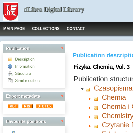
dLibra Digital Library
MAIN PAGE
COLLECTIONS
CONTACT
Publication
Publication descript
Description
Fizyka. Chemia, Vol. 3
Information
Structure
Publication structu
Similar editions
Czasopisma
Chemia
Export metadata
Chemia i
Chemistry
Favourite positions
Czytanie 