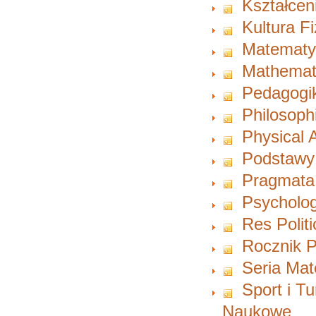
Kształcen
Kultura F
Matematy
Mathemat
Pedagogi
Philosoph
Physical A
Podstawy
Pragmata
Psycholog
Res Polit
Rocznik P
Seria Ma
Sport i T
Naukowe