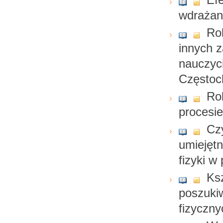
wdraża
Rol
innych z
nauczyci
Częstoc
Rol
procesie
Cz
umiejęt
fizyki w
Ks
poszuki
fizyczny