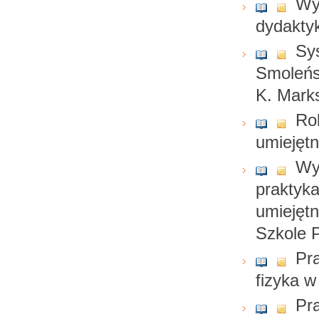
Wy
dydaktyk
Sys
Smoleńs
K. Mark
Ro
umiejętn
Wy
praktyk
umiejęt
Szkole 
Pra
fizyka w
Pr