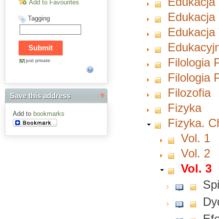
Edukacja
Add to Favourites
Edukacja 
Tagging
Edukacja 
Edukacyjn
Filologia 
just private
Filologia
Filozofia
Save this address
Fizyka
Add to
bookmarks
Fizyka. 
Vol. 1
Vol. 2
Vol. 3
Spi
Dyd
Ef