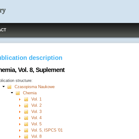
ry
ACT
blication description
hemia, Vol. 8, Suplement
lication structure:
Czasopisma Naukowe
Chemia
Vol. 1
Vol. 2
Vol. 3
Vol. 4
Vol. 5
Vol. 5, ISPCS '01
Vol. 8