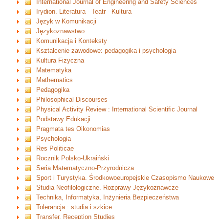
International Journal of Engineering and Safety Sciences
Irydion. Literatura - Teatr - Kultura
Język w Komunikacji
Językoznawstwo
Komunikacja i Konteksty
Kształcenie zawodowe: pedagogika i psychologia
Kultura Fizyczna
Matematyka
Mathematics
Pedagogika
Philosophical Discourses
Physical Activity Review : International Scientific Journal
Podstawy Edukacji
Pragmata tes Oikonomias
Psychologia
Res Politicae
Rocznik Polsko-Ukraiński
Seria Matematyczno-Przyrodnicza
Sport i Turystyka. Środkowoeuropejskie Czasopismo Naukowe
Studia Neofilologiczne. Rozprawy Językoznawcze
Technika, Informatyka, Inżynieria Bezpieczeństwa
Tolerancja : studia i szkice
Transfer. Reception Studies