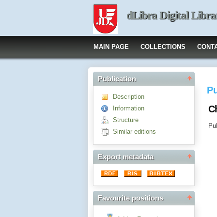
dLibra Digital Libra
MAIN PAGE
COLLECTIONS
CONT
Publication
Pu
Description
C
Information
Structure
Pub
Similar editions
Export metadata
Favourite positions