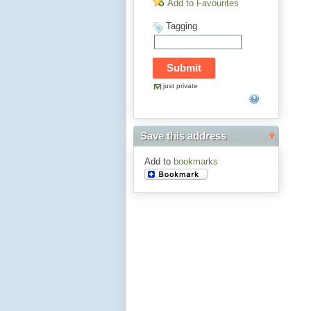
Add to Favourites
Tagging
just private
Save this address
Add to
bookmarks