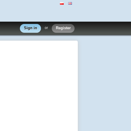
Sign in
or
Register