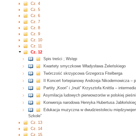
Cz. 4
Cz. 5
Cz. 6
Cz. 7
Cz. 8
Cz. 9
Cz. 10
Cz. 11
Cz. 12
Spis treści ; Wstęp
Kwartety smyczkowe Władysława Żeleńskiego
Twórczość skrzypcowa Grzegorza Fitelberga
II Koncert fortepianowy Andrzeja Nikodemowicza – 
Partity „Koori” i „Inuit” Krzysztofa Knittla – interme
Asymilacja ludowych pierwowzorów w polskiej pieśni
Konwersja narodowa Henryka Hubertusa Jabłońskieg
Edukacja muzyczna w dwudziestoleciu międzywoje
Szkole”
Cz. 13
Cz. 14
Cz. 15