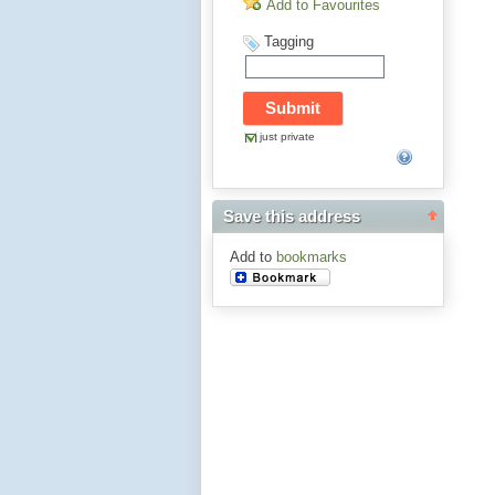
Add to Favourites
Tagging
just private
Save this address
Add to
bookmarks