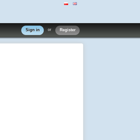
Sign in
or
Register