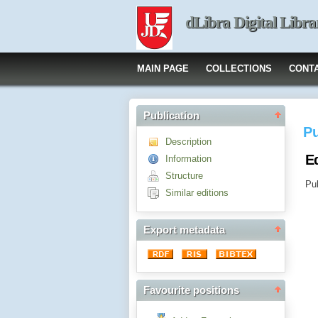
dLibra Digital Libra
MAIN PAGE
COLLECTIONS
CONT
Publication
Pu
Description
E
Information
Structure
Pub
Similar editions
Export metadata
Favourite positions