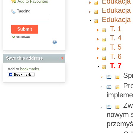
Edukacja
Add to Favourites
Edukacja 
Tagging
Edukacja 
T. 1
T. 4
just private
T. 5
T. 6
Save this address
T. 7
Add to
bookmarks
Spi
Pro
implemen
Zw
nowym s
przemyś