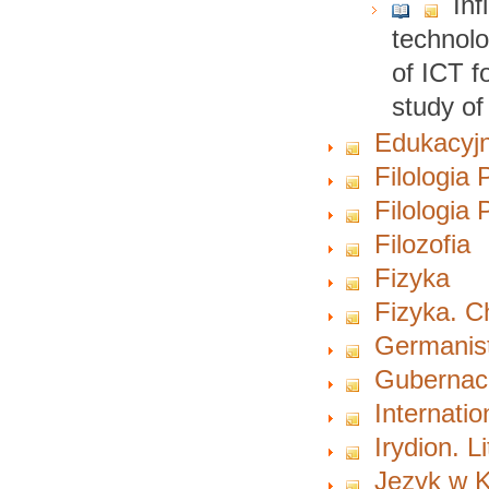
Inf
technol
of ICT f
study o
Edukacyjn
Filologia 
Filologia
Filozofia
Fizyka
Fizyka. 
Germanist
Gubernacu
Internati
Irydion. L
Język w K