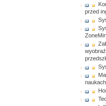
Ko
przed i
Sy
Sys
ZoneMin
Za
wyobraźn
przedsz
Sy
Ma
naukach
Но
Te