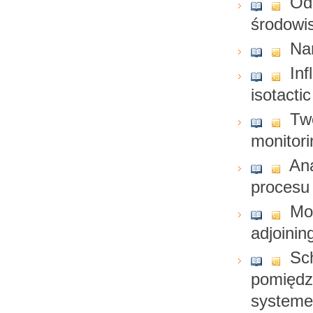
Od
środowi
Nan
Inf
isotacti
Two
monitor
Ana
proces
Mod
adjoinin
Sc
pomiędz
system