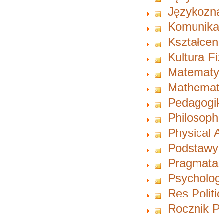
Językozn
Komunikac
Kształcen
Kultura F
Matematy
Mathemat
Pedagogi
Philosoph
Physical A
Podstawy
Pragmata
Psycholog
Res Polit
Rocznik P