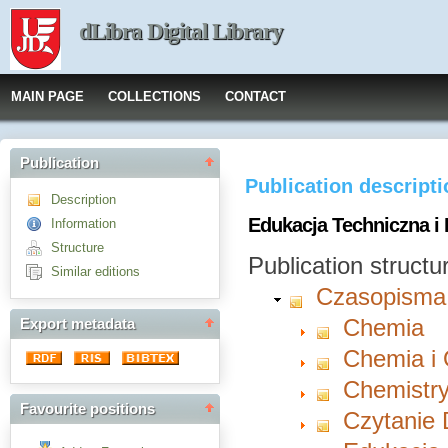
dLibra Digital Library
MAIN PAGE
COLLECTIONS
CONTACT
Publication
Publication descript
Description
Edukacja Techniczna i 
Information
Structure
Publication structu
Similar editions
Czasopisma
Chemia
Export metadata
Chemia i
Chemistry
Favourite positions
Czytanie 