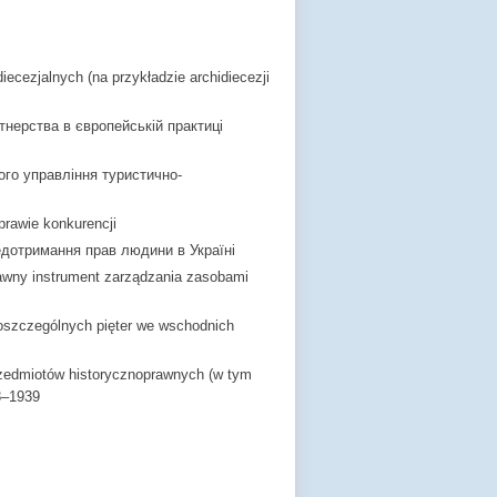
iecezjalnych (na przykładzie archidiecezji
нерства в європейській практиці
го управління туристично-
prawie konkurencji
едотримання прав людини в Україні
awny instrument zarządzania zasobami
oszczególnych pięter we wschodnich
 przedmiotów historycznoprawnych (w tym
8–1939