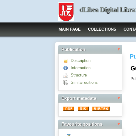
dLibra Digital Libra
MAIN PAGE
COLLECTIONS
CONT
Publication
Pu
Description
G
Information
Structure
Pub
Similar editions
Export metadata
Favourite positions