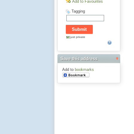
Add to Favourites
Tagging
just private
Save this address
Add to
bookmarks