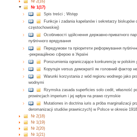
Nr 2(16)
Nr 1(17)
Spis treści ; Wstęp
Funkcje i zadania kapelanów i sekretarzy biskupów d
częstochowskiej)
Особливості здійснення державно-приватного парт
публічного врядування
Передумови та пріоритети реформування публічно
-рекреаційною сферою в Україні
Porozumienia ograniczające konkurencję w polskim 
Корупція versus демократії як головний фактор н
Warunki korzystania z wód regionu wodnego jako pr
wodnymi
Rzymska zasada superficies solo cedit, własność p
prowincjach imperium i jej wpływ na prawo rzymskie
Mutationes in doctrina iuris a próba marginalizacji
deromanizacji studiów prawniczych) w Polsce w okresie 191
Nr 2(18)
Nr 1(19)
Nr 2(20)
Nr 1(21)