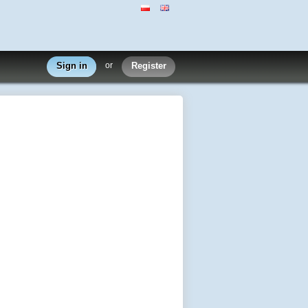
Sign in
or
Register