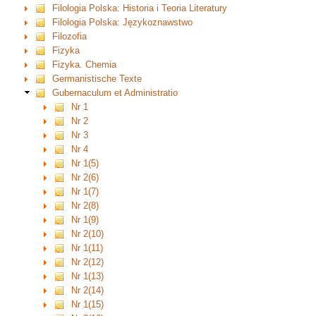
Filologia Polska: Historia i Teoria Literatury
Filologia Polska: Językoznawstwo
Filozofia
Fizyka
Fizyka. Chemia
Germanistische Texte
Gubernaculum et Administratio
Nr 1
Nr 2
Nr 3
Nr 4
Nr 1(5)
Nr 2(6)
Nr 1(7)
Nr 2(8)
Nr 1(9)
Nr 2(10)
Nr 1(11)
Nr 2(12)
Nr 1(13)
Nr 2(14)
Nr 1(15)