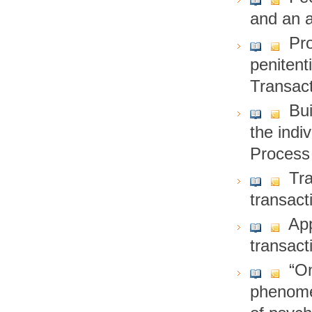
and an a
Pro
penitent
Transact
Bui
the indi
Process
Tra
transact
App
transact
“On
phenomen