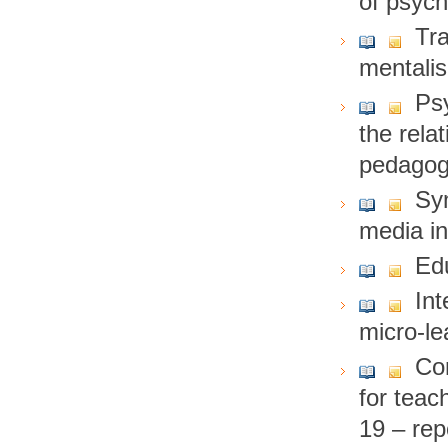
of psych
Tra
mentalis
Psy
the rela
pedagogy
Sym
media in
Edu
Int
micro-l
Co
for teac
19 – rep