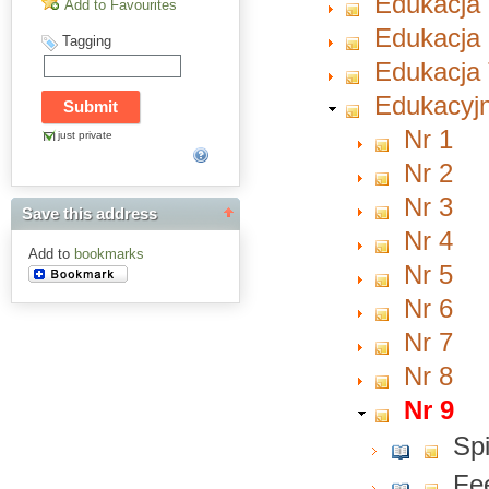
Edukacja
Add to Favourites
Edukacja 
Tagging
Edukacja 
Edukacyjn
Nr 1
just private
Nr 2
Nr 3
Save this address
Nr 4
Add to
bookmarks
Nr 5
Nr 6
Nr 7
Nr 8
Nr 9
Spi
Fe