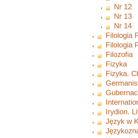
Nr 12
Nr 13
Nr 14
Filologia 
Filologia
Filozofia
Fizyka
Fizyka. 
Germanist
Gubernacu
Internati
Irydion. L
Język w K
Językozn