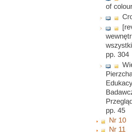
of colou
Cro
[re
wewnętrz
wszystk
pp. 304
Wie
Pierzcha
Edukacy
Badawcz
Przeglą
pp. 45
Nr 10
Nr 11