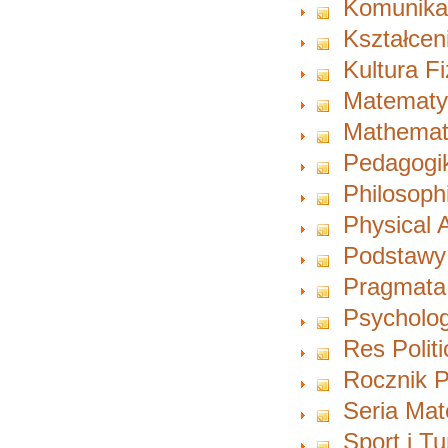
Komunikac
Kształcen
Kultura F
Matematy
Mathemat
Pedagogi
Philosoph
Physical A
Podstawy
Pragmata
Psycholog
Res Polit
Rocznik P
Seria Ma
Sport i T