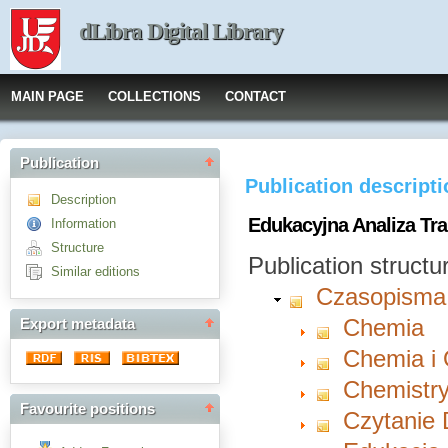
dLibra Digital Library
MAIN PAGE
COLLECTIONS
CONTACT
Publication
Publication descript
Description
Edukacyjna Analiza Tra
Information
Structure
Publication structu
Similar editions
Czasopisma
Chemia
Export metadata
Chemia i
Chemistry
Favourite positions
Czytanie 