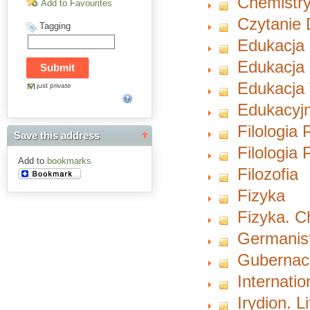
Chemistry
Add to Favourites
Czytanie 
Tagging
Edukacja
Edukacja 
Edukacja 
just private
Edukacyjn
Filologia 
Save this address
Filologia
Add to
bookmarks
Filozofia
Fizyka
Fizyka. 
Germanist
Gubernacu
Internati
Irydion. L