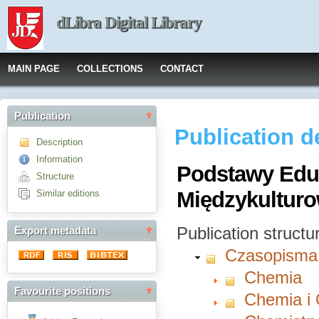
dLibra Digital Library
MAIN PAGE
COLLECTIONS
CONTACT
Publication
Publication d
Description
Information
Podstawy Eduk
Structure
Międzykulturo
Similar editions
Publication structu
Export metadata
Czasopisma
Chemia
Favourite positions
Chemia i