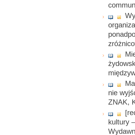
communi
Wy
organiza
ponadpo
zróżnic
Mie
żydowsk
międzyw
Ma
nie wyjś
ZNAK, K
[re
kultury 
Wydawnic