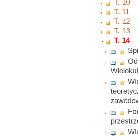
T. 10
T. 11
T. 12
T. 13
T. 14
Spi
Od
Wieloku
Wie
teoretyc
zawodo
Fo
przestrz
Wi