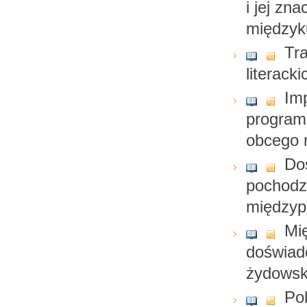
i jej zn
międzyk
Tr
literacki
Im
program
obcego 
Do
pochodz
międzyp
Mi
doświad
żydowsk
Pol