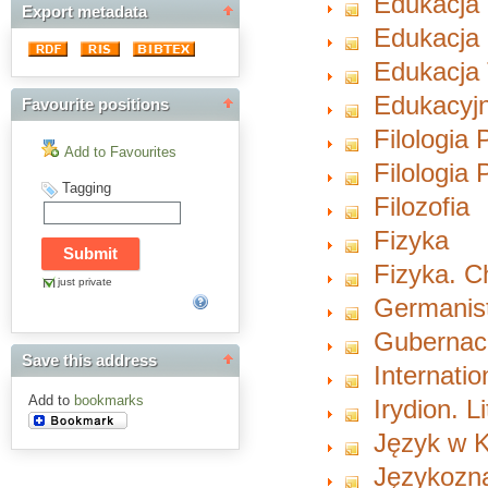
Edukacja
Export metadata
Edukacja 
Edukacja 
Edukacyjn
Favourite positions
Filologia 
Add to Favourites
Filologia
Tagging
Filozofia
Fizyka
Fizyka. 
just private
Germanist
Gubernacu
Save this address
Internati
Add to
bookmarks
Irydion. L
Język w K
Językozn