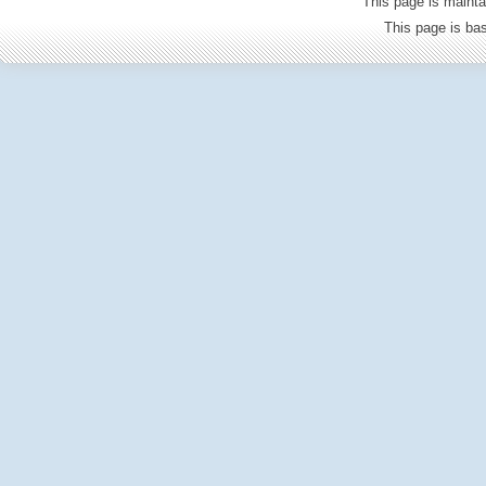
This page is mainta
This page is b