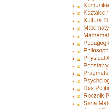
Komunikac
Kształcen
Kultura F
Matematy
Mathemat
Pedagogi
Philosoph
Physical A
Podstawy
Pragmata
Psycholog
Res Polit
Rocznik P
Seria Ma