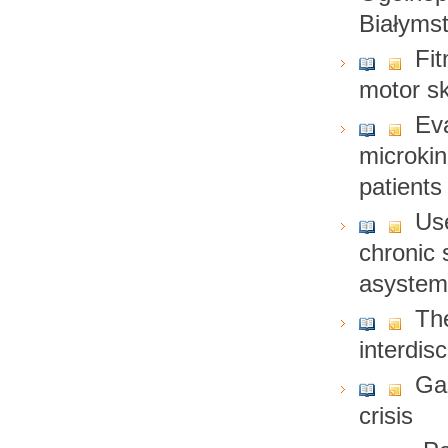
Białyms
Fit
motor sk
Eva
microkin
patients
Use
chronic 
asystem
The
interdisc
Ga
crisis