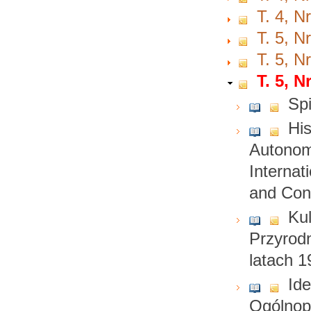
T. 4, N
T. 5, N
T. 5, N
T. 5, N
Spi
His
Autonom
Internat
and Con
Ku
Przyrod
latach 1
Id
Ogólnopo