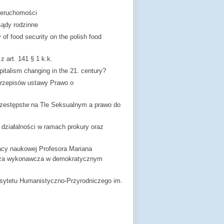
ieruchomości
sądy rodzinne
of food security on the polish food
 art. 141 § 1 k.k.
apitalism changing in the 21. century?
przepisów ustawy Prawo o
zestępstw na Tle Seksualnym a prawo do
 działalności w ramach prokury oraz
racy naukowej Profesora Mariana
adza wykonawcza w demokratycznym
rsytetu Humanistyczno-Przyrodniczego im.