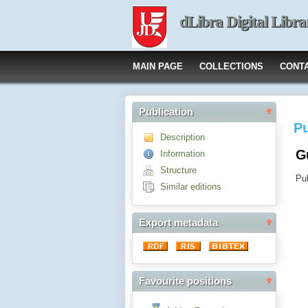
dLibra Digital Libra
MAIN PAGE
COLLECTIONS
CONT
Publication
Pu
Description
G
Information
Structure
Pub
Similar editions
Export metadata
Favourite positions