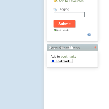
Add to Favourites
Tagging
just private
Save this address
Add to
bookmarks