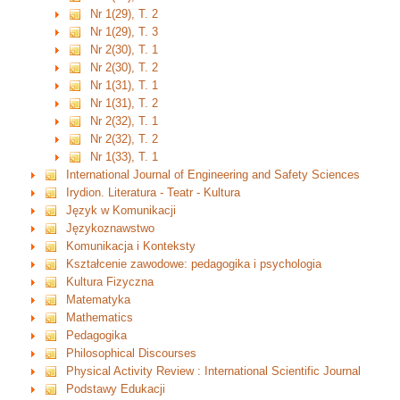
Nr 1(29), T. 2
Nr 1(29), T. 3
Nr 2(30), T. 1
Nr 2(30), T. 2
Nr 1(31), T. 1
Nr 1(31), T. 2
Nr 2(32), T. 1
Nr 2(32), T. 2
Nr 1(33), T. 1
International Journal of Engineering and Safety Sciences
Irydion. Literatura - Teatr - Kultura
Język w Komunikacji
Językoznawstwo
Komunikacja i Konteksty
Kształcenie zawodowe: pedagogika i psychologia
Kultura Fizyczna
Matematyka
Mathematics
Pedagogika
Philosophical Discourses
Physical Activity Review : International Scientific Journal
Podstawy Edukacji