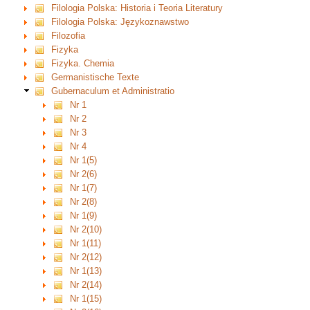
Filologia Polska: Historia i Teoria Literatury
Filologia Polska: Językoznawstwo
Filozofia
Fizyka
Fizyka. Chemia
Germanistische Texte
Gubernaculum et Administratio
Nr 1
Nr 2
Nr 3
Nr 4
Nr 1(5)
Nr 2(6)
Nr 1(7)
Nr 2(8)
Nr 1(9)
Nr 2(10)
Nr 1(11)
Nr 2(12)
Nr 1(13)
Nr 2(14)
Nr 1(15)