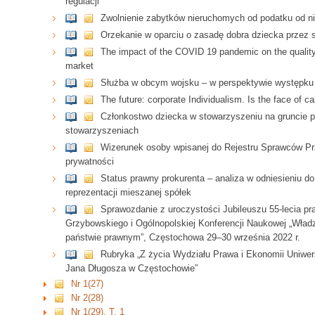
regulacji
Zwolnienie zabytków nieruchomych od podatku od n
Orzekanie w oparciu o zasadę dobra dziecka przez 
The impact of the COVID 19 pandemic on the quality 
market
Służba w obcym wojsku – w perspektywie występku z
The future: corporate Individualism. Is the face of c
Członkostwo dziecka w stowarzyszeniu na gruncie 
stowarzyszeniach
Wizerunek osoby wpisanej do Rejestru Sprawców Pr
prywatności
Status prawny prokurenta – analiza w odniesieniu do
reprezentacji mieszanej spółek
Sprawozdanie z uroczystości Jubileuszu 55-lecia p
Grzybowskiego i Ogólnopolskiej Konferencji Naukowej „Wł
państwie prawnym”, Częstochowa 29–30 września 2022 r.
Rubryka „Z życia Wydziału Prawa i Ekonomii Uniwe
Jana Długosza w Częstochowie”
Nr 1(27)
Nr 2(28)
Nr 1(29), T. 1