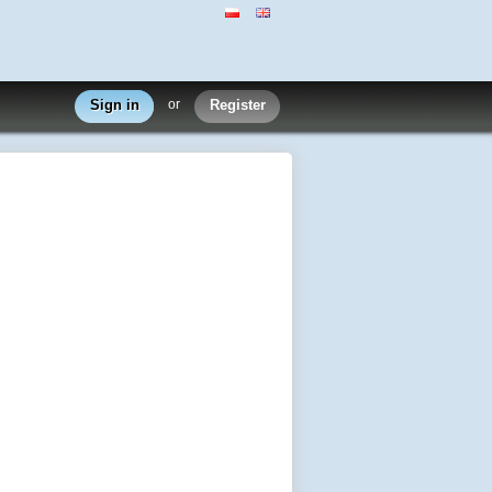
Sign in
or
Register