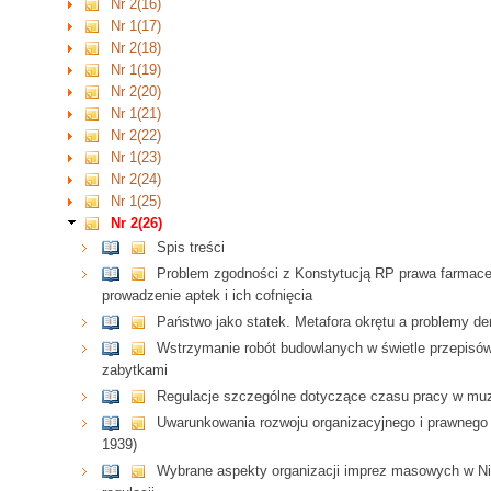
Nr 2(16)
Nr 1(17)
Nr 2(18)
Nr 1(19)
Nr 2(20)
Nr 1(21)
Nr 2(22)
Nr 1(23)
Nr 2(24)
Nr 1(25)
Nr 2(26)
Spis treści
Problem zgodności z Konstytucją RP prawa farmace
prowadzenie aptek i ich cofnięcia
Państwo jako statek. Metafora okrętu a problemy de
Wstrzymanie robót budowlanych w świetle przepisów
zabytkami
Regulacje szczególne dotyczące czasu pracy w muz
Uwarunkowania rozwoju organizacyjnego i prawnego 
1939)
Wybrane aspekty organizacji imprez masowych w Nie