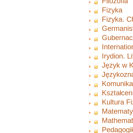
Filozofia
Fizyka
Fizyka. 
Germanist
Gubernacu
Internati
Irydion. L
Język w K
Językozn
Komunikac
Kształcen
Kultura F
Matematy
Mathemat
Pedagogi