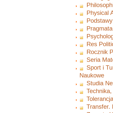
Philosoph
Physical A
Podstawy
Pragmata
Psycholog
Res Polit
Rocznik P
Seria Ma
Sport i T
Naukowe
Studia Ne
Technika,
Tolerancja
Transfer.