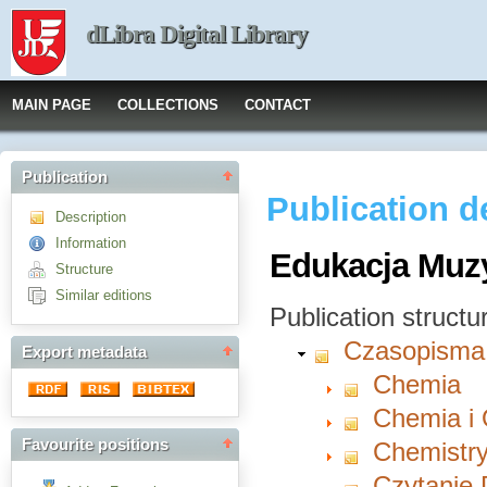
dLibra Digital Library
MAIN PAGE
COLLECTIONS
CONTACT
Publication
Publication d
Description
Information
Edukacja Muzy
Structure
Similar editions
Publication structu
Czasopisma
Export metadata
Chemia
Chemia i
Favourite positions
Chemistry
Czytanie 