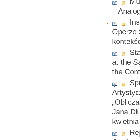
Mus
– Analog
In
Operze 
kontekśc
St
at the S
the Cont
Sp
Artysty
„Oblicza
Jana Dł
kwietnia
Rep