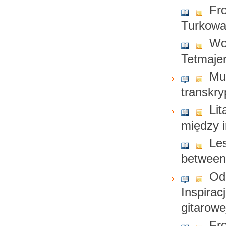
Fr
Turkow
Wok
Tetmaje
Mu
transkry
Lit
między i
Les
between 
Od
Inspirac
gitarowe
Fr