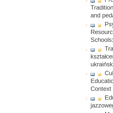
Traditio
and ped
Psy
Resource
Schools:
Tra
kształce
ukraińsk
Cul
Educatio
Context
Ed
jazzoweg