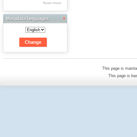
Res Academicae
Reset choice
Science Project Scripts
Metadata languages
Biuletyn Informacyjny
WSP w Częstochowie
This page is mainta
This page is b