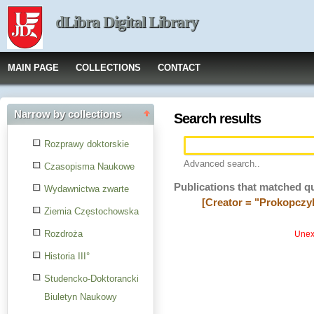
dLibra Digital Library
MAIN PAGE
COLLECTIONS
CONTACT
Narrow by collections
Search results
Rozprawy doktorskie
Advanced search..
Czasopisma Naukowe
Publications that matched q
Wydawnictwa zwarte
[Creator = "Prokopczy
Ziemia Częstochowska
Rozdroża
Unexp
Historia III°
Studencko-Doktorancki
Biuletyn Naukowy