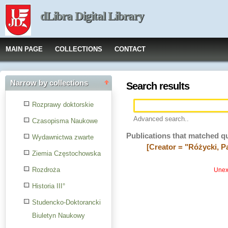
dLibra Digital Library
MAIN PAGE
COLLECTIONS
CONTACT
Narrow by collections
Search results
Rozprawy doktorskie
Advanced search..
Czasopisma Naukowe
Publications that matched q
Wydawnictwa zwarte
[Creator = "Różycki, P
Ziemia Częstochowska
Rozdroża
Unexp
Historia III°
Studencko-Doktorancki
Biuletyn Naukowy