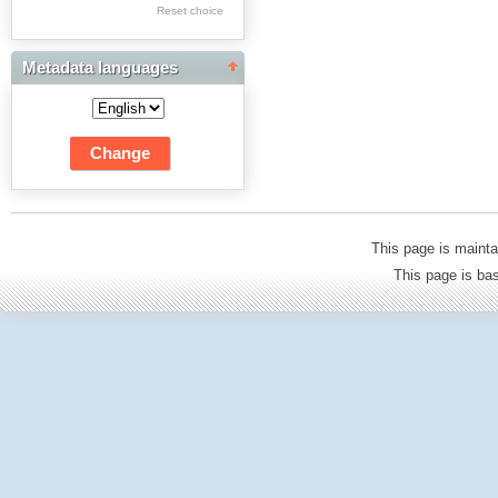
Res Academicae
Reset choice
Science Project Scripts
Metadata languages
Biuletyn Informacyjny
WSP w Częstochowie
This page is mainta
This page is b