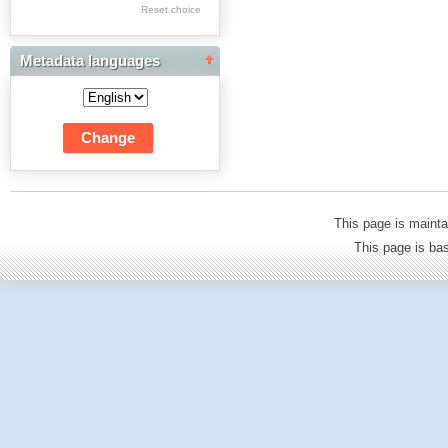
Res Academicae
Reset choice
Science Project Scripts
Metadata languages
Biuletyn Informacyjny
WSP w Częstochowie
This page is mainta
This page is b