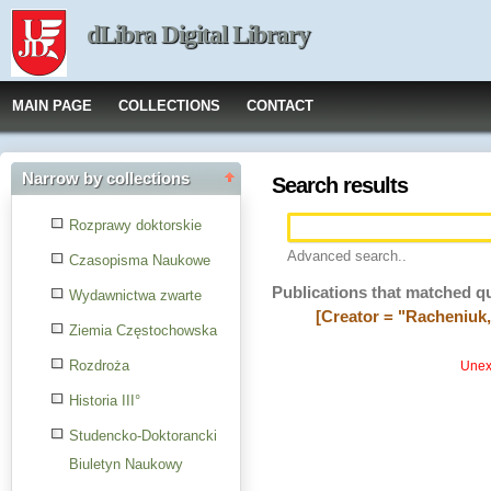
dLibra Digital Library
MAIN PAGE
COLLECTIONS
CONTACT
Narrow by collections
Search results
Rozprawy doktorskie
Advanced search..
Czasopisma Naukowe
Publications that matched q
Wydawnictwa zwarte
[Creator = "Racheniuk
Ziemia Częstochowska
Rozdroża
Unexp
Historia III°
Studencko-Doktorancki
Biuletyn Naukowy