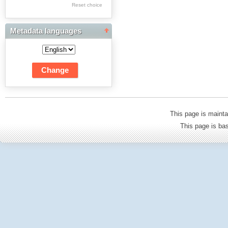
Res Academicae
Reset choice
Science Project Scripts
Metadata languages
Biuletyn Informacyjny
WSP w Częstochowie
This page is mainta
This page is b