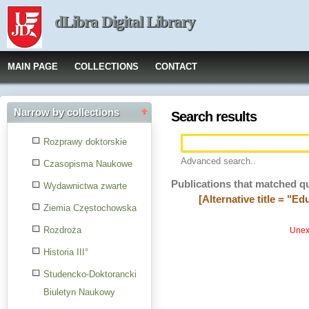
dLibra Digital Library
MAIN PAGE
COLLECTIONS
CONTACT
Narrow by collections
Search results
Rozprawy doktorskie
Advanced search..
Czasopisma Naukowe
Publications that matched q
Wydawnictwa zwarte
[Alternative title = "E
Ziemia Częstochowska
Rozdroża
Unexp
Historia III°
Studencko-Doktorancki
Biuletyn Naukowy