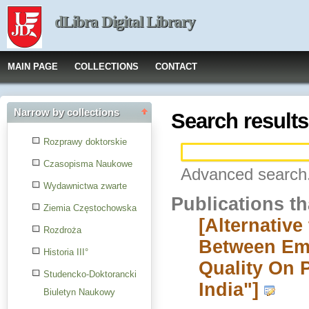
dLibra Digital Library
MAIN PAGE
COLLECTIONS
CONTACT
Narrow by collections
Search results
Rozprawy doktorskie
Czasopisma Naukowe
Advanced search.
Wydawnictwa zwarte
Publications t
Ziemia Częstochowska
[Alternative
Rozdroża
Between Em
Historia III°
Quality On 
Studencko-Doktorancki
India"]
Biuletyn Naukowy