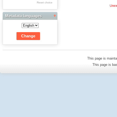
Res Academicae
Reset choice
Unexp
Science Project Scripts
Metadata languages
Biuletyn Informacyjny
WSP w Częstochowie
This page is mainta
This page is b