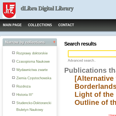
dLibra Digital Library
MAIN PAGE
COLLECTIONS
CONTACT
Narrow by collections
Search results
Rozprawy doktorskie
Advanced search..
Czasopisma Naukowe
Publications t
Wydawnictwa zwarte
[Alternative
Ziemia Częstochowska
Borderlands
Rozdroża
Light of the
Historia III°
Outline of t
Studencko-Doktorancki
Biuletyn Naukowy
Unexp