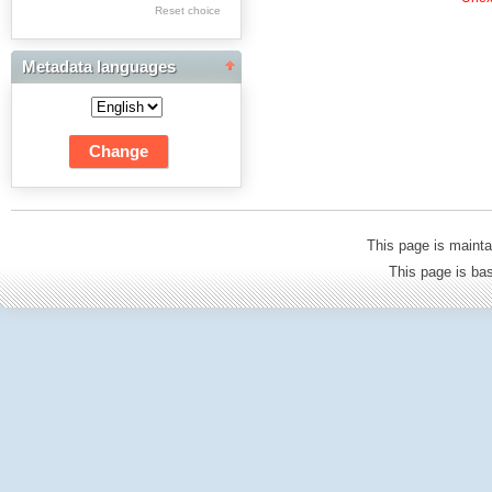
Res Academicae
Reset choice
Science Project Scripts
Metadata languages
Biuletyn Informacyjny
WSP w Częstochowie
This page is mainta
This page is b