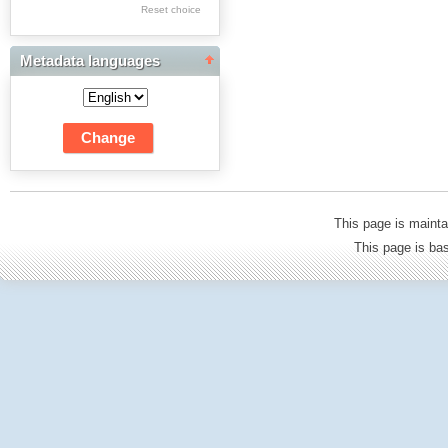
Res Academicae
Reset choice
Science Project Scripts
Metadata languages
Biuletyn Informacyjny
WSP w Częstochowie
This page is mainta
This page is b