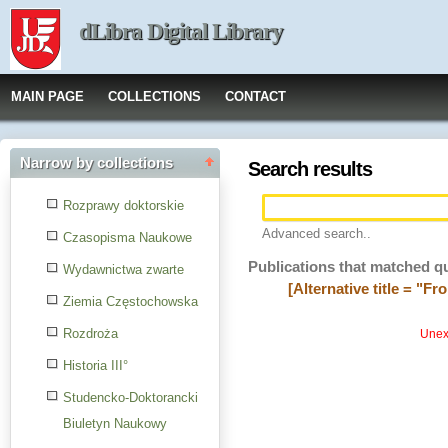
dLibra Digital Library
MAIN PAGE
COLLECTIONS
CONTACT
Narrow by collections
Search results
Rozprawy doktorskie
Advanced search..
Czasopisma Naukowe
Publications that matched q
Wydawnictwa zwarte
[Alternative title = "F
Ziemia Częstochowska
Rozdroża
Unexp
Historia III°
Studencko-Doktorancki
Biuletyn Naukowy