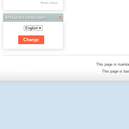
Res Academicae
Reset choice
Science Project Scripts
Metadata languages
Biuletyn Informacyjny
WSP w Częstochowie
This page is mainta
This page is b