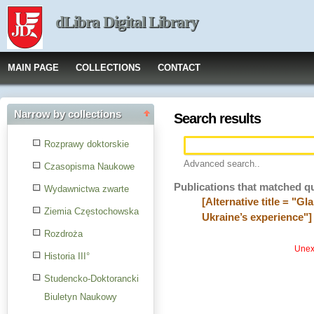
dLibra Digital Library
MAIN PAGE
COLLECTIONS
CONTACT
Narrow by collections
Search results
Rozprawy doktorskie
Advanced search..
Czasopisma Naukowe
Publications that matched q
Wydawnictwa zwarte
[Alternative title = "G
Ziemia Częstochowska
Ukraine’s experience"]
Rozdroża
Unexp
Historia III°
Studencko-Doktorancki
Biuletyn Naukowy