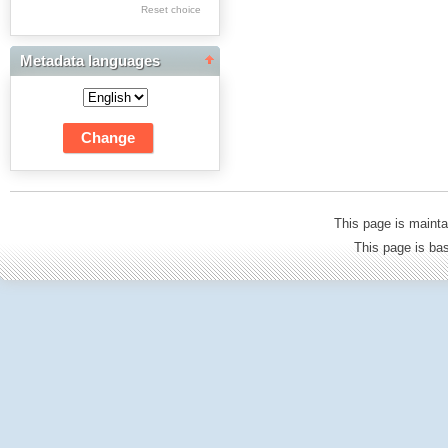
Res Academicae
Reset choice
Science Project Scripts
Metadata languages
Biuletyn Informacyjny
WSP w Częstochowie
This page is mainta
This page is b