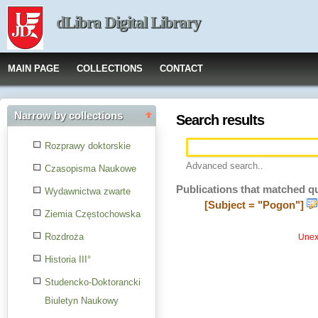
dLibra Digital Library
MAIN PAGE
COLLECTIONS
CONTACT
Narrow by collections
Search results
Rozprawy doktorskie
Advanced search..
Czasopisma Naukowe
Publications that matched q
Wydawnictwa zwarte
[Subject = "Pogon"]
Ziemia Częstochowska
Rozdroża
Unexp
Historia III°
Studencko-Doktorancki
Biuletyn Naukowy