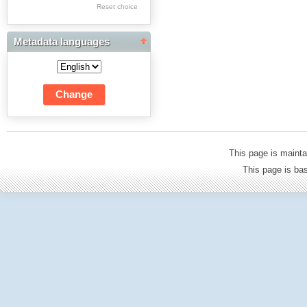
Res Academicae
Reset choice
Science Project Scripts
Metadata languages
Biuletyn Informacyjny
WSP w Częstochowie
This page is mainta
This page is b