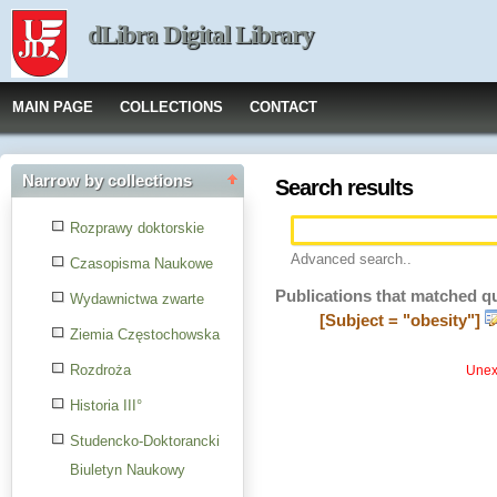
dLibra Digital Library
MAIN PAGE
COLLECTIONS
CONTACT
Narrow by collections
Search results
Rozprawy doktorskie
Advanced search..
Czasopisma Naukowe
Publications that matched q
Wydawnictwa zwarte
[Subject = "obesity"]
Ziemia Częstochowska
Rozdroża
Unexp
Historia III°
Studencko-Doktorancki
Biuletyn Naukowy