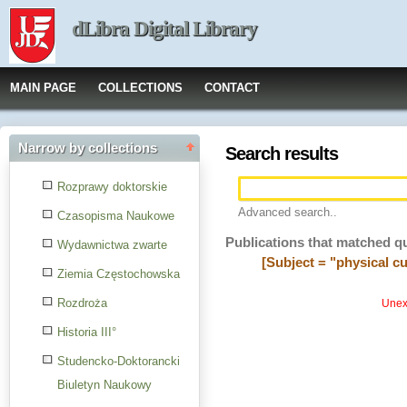
dLibra Digital Library
MAIN PAGE
COLLECTIONS
CONTACT
Narrow by collections
Search results
Rozprawy doktorskie
Advanced search..
Czasopisma Naukowe
Publications that matched q
Wydawnictwa zwarte
[Subject = "physical cu
Ziemia Częstochowska
Rozdroża
Unexp
Historia III°
Studencko-Doktorancki
Biuletyn Naukowy