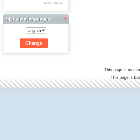
Res Academicae
Reset choice
Science Project Scripts
Metadata languages
Biuletyn Informacyjny
WSP w Częstochowie
This page is mainta
This page is b