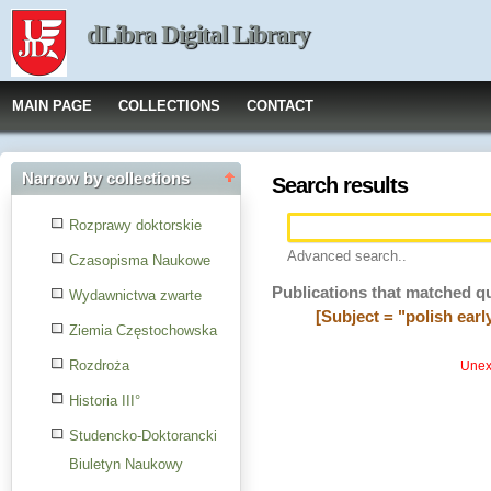
dLibra Digital Library
MAIN PAGE
COLLECTIONS
CONTACT
Narrow by collections
Search results
Rozprawy doktorskie
Advanced search..
Czasopisma Naukowe
Publications that matched q
Wydawnictwa zwarte
[Subject = "polish earl
Ziemia Częstochowska
Rozdroża
Unexp
Historia III°
Studencko-Doktorancki
Biuletyn Naukowy