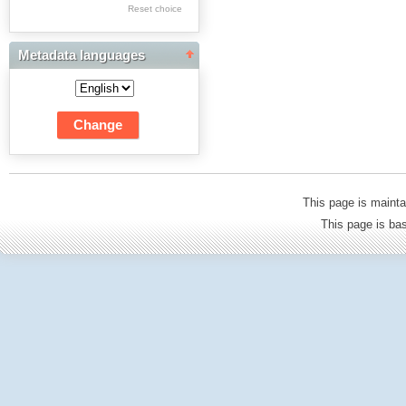
Res Academicae
Reset choice
Science Project Scripts
Metadata languages
Biuletyn Informacyjny
WSP w Częstochowie
This page is mainta
This page is b