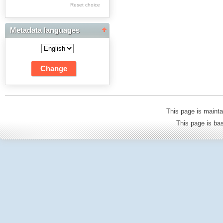
Res Academicae
Reset choice
Science Project Scripts
Metadata languages
Biuletyn Informacyjny
WSP w Częstochowie
This page is mainta
This page is b