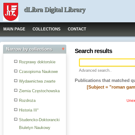
dLibra Digital Library
MAIN PAGE
COLLECTIONS
CONTACT
Narrow by collections
Search results
Rozprawy doktorskie
Advanced search..
Czasopisma Naukowe
Publications that matched q
Wydawnictwa zwarte
[Subject = "roman gam
Ziemia Częstochowska
Rozdroża
Unexp
Historia III°
Studencko-Doktorancki
Biuletyn Naukowy