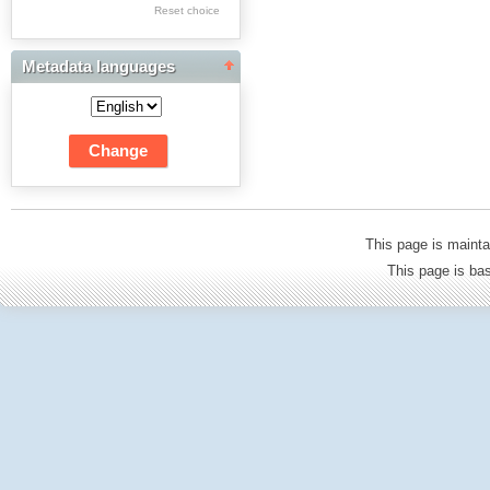
Res Academicae
Reset choice
Science Project Scripts
Metadata languages
Biuletyn Informacyjny
WSP w Częstochowie
This page is mainta
This page is b