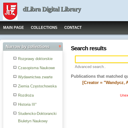
dLibra Digital Library
MAIN PAGE
COLLECTIONS
CONTACT
Narrow by collections
Search results
Rozprawy doktorskie
Advanced search..
Czasopisma Naukowe
Publications that matched q
Wydawnictwa zwarte
[Creator = "Wandycz, A
Ziemia Częstochowska
Rozdroża
Unexp
Historia III°
Studencko-Doktorancki
Biuletyn Naukowy